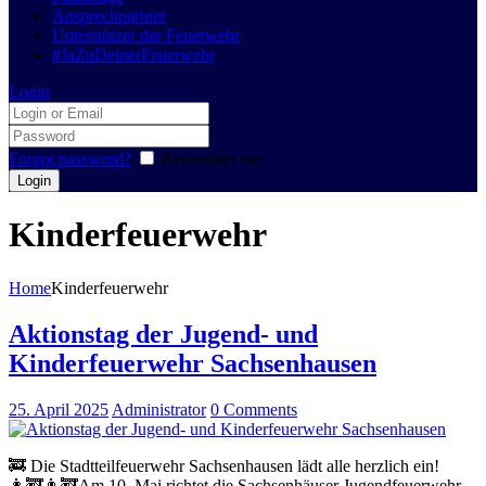
Ansprechpartner
Unterstützer der Feuerwehr
#JaZuDeinerFeuerwehr
Login
Forgot password?
Remember me
Kinderfeuerwehr
Home
Kinderfeuerwehr
Aktionstag der Jugend- und
Kinderfeuerwehr Sachsenhausen
25. April 2025
Administrator
0
Comments
🚒 Die Stadtteilfeuerwehr Sachsenhausen lädt alle herzlich ein!
👩‍🚒👨‍🚒Am 10. Mai richtet die Sachsenhäuser Jugendfeuerwehr