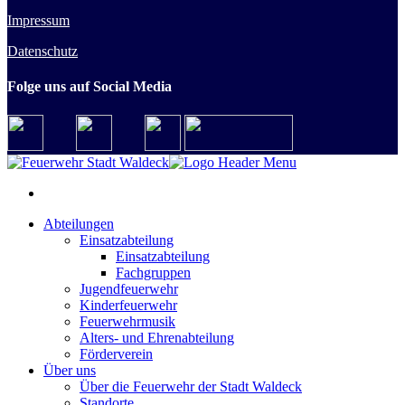
Impressum
Datenschutz
Folge uns auf Social Media
Abteilungen
Einsatzabteilung
Einsatzabteilung
Fachgruppen
Jugendfeuerwehr
Kinderfeuerwehr
Feuerwehrmusik
Alters- und Ehrenabteilung
Förderverein
Über uns
Über die Feuerwehr der Stadt Waldeck
Standorte