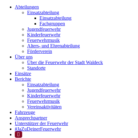
Abteilungen
Einsatzabteilung
Einsatzabteilung
Fachgruppen
Jugendfeuerwehr
Kinderfeuerwehr
Feuerwehrmusik
Alters- und Ehrenabteilung
Förderverein
Über uns
Über die Feuerwehr der Stadt Waldeck
Standorte
Einsätze
Berichte
Einsatzabteilung
Jugendfeuerwehr
Kinderfeuerwehr
Feuerwehrmusik
Vereinsaktivitäten
Fahrzeuge
Ansprechpartner
Unterstützer der Feuerwehr
#JaZuDeinerFeuerwehr