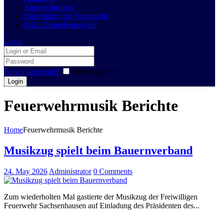
Ansprechpartner
Unterstützer der Feuerwehr
#JaZuDeinerFeuerwehr
Login
Forgot password?
Remember me
Feuerwehrmusik Berichte
Home
Feuerwehrmusik Berichte
Musikzug spielt beim Bauernverband
24. May 2026
Administrator
0
Comments
Zum wiederholten Mal gastierte der Musikzug der Freiwilligen
Feuerwehr Sachsenhausen auf Einladung des Präsidenten des...