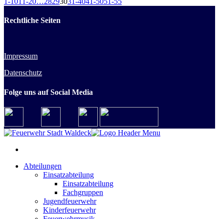
1-10
11-20
…
28
29
30
31-40
41-50
51-55
Rechtliche Seiten
Impressum
Datenschutz
Folge uns auf Social Media
Abteilungen
Einsatzabteilung
Einsatzabteilung
Fachgruppen
Jugendfeuerwehr
Kinderfeuerwehr
Feuerwehrmusik