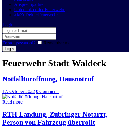
Ansprechpartner
Unterstützer der Feuerwehr
#JaZuDeinerFeuerwehr
Login
Forgot password?
Remember me
Feuerwehr Stadt Waldeck
Notfalltüröffnung, Hausnotruf
17. October 2022
0
Comments
Read more
RTH Landung, Zubringer Notarzt,
Person von Fahrzeug überrollt