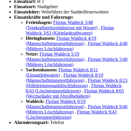
Einsatzart:
H 1
Einsatzort:
Stadtgebiet
Einsatzleiter:
Wehrführer der Stadtteilfeuerwehren
Einsatzkräfte und Fahrzeuge:
Freienhagen:
Florian Waldeck 3/48
(Tragkraftspritzenfahrzeug mit Wasser)
,
Florian
Waldeck 3/63 (Kleinlastkraftwagen)
Höringhausen:
Florian Waldeck 4/19
(Mannschaftstransportfahrzeug)
,
Florian Waldeck 4/40
(Mittleres Löschfahrzeug)
Netze:
Florian Waldeck 5/19
(Mannschaftstransportfahrzeug)
,
Florian Waldeck 5/40
(Mittleres Löschfahrzeug)
Sachsenhausen:
Florian Waldeck 8/11
(Einsatzleitwagen)
,
Florian Waldeck 8/19
(Mannschaftstransportfahrzeug)
,
Florian Waldeck 8/23
(Hilfeleistungstanklöschfahrzeug)
,
Florian Waldeck
8/43 (Löschgruppenfahrzeug)
,
Florian Waldeck 8/65
(Wechsellader mit Abrollbehältern)
Waldeck:
Florian Waldeck 9/19
(Mannschaftstransportfahrzeug)
,
Florian Waldeck 9/40
(Mittleres Löschfahrzeug)
,
Florian Waldeck 9/43
(Löschgruppenfahrzeug)
Alarmierungsart:
Telefon