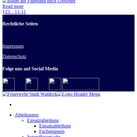
Read more
1
2
3
…
11-11
Rechtliche Seiten
Impressum
Datenschutz
Folge uns auf Social Media
Abteilungen
Einsatzabteilung
Einsatzabteilung
Fachgruppen
Jugendfeuerwehr