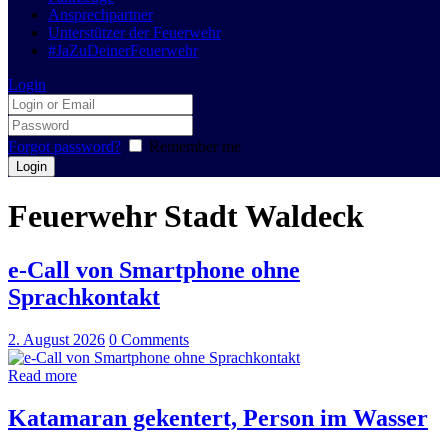
Ansprechpartner
Unterstützer der Feuerwehr
#JaZuDeinerFeuerwehr
Login
Forgot password?
Remember me
Feuerwehr Stadt Waldeck
e-Call von Smartphone ohne
Sprachkontakt
2. August 2026
0
Comments
Read more
Katamaran gekentert, Person im Wasser