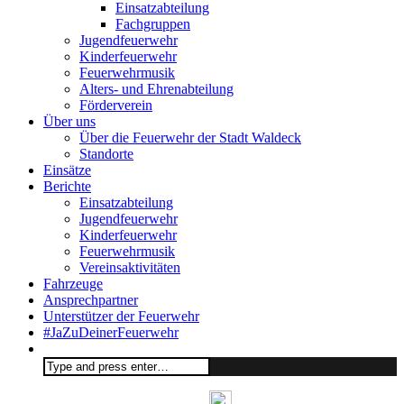
Einsatzabteilung
Fachgruppen
Jugendfeuerwehr
Kinderfeuerwehr
Feuerwehrmusik
Alters- und Ehrenabteilung
Förderverein
Über uns
Über die Feuerwehr der Stadt Waldeck
Standorte
Einsätze
Berichte
Einsatzabteilung
Jugendfeuerwehr
Kinderfeuerwehr
Feuerwehrmusik
Vereinsaktivitäten
Fahrzeuge
Ansprechpartner
Unterstützer der Feuerwehr
#JaZuDeinerFeuerwehr
Search
for: