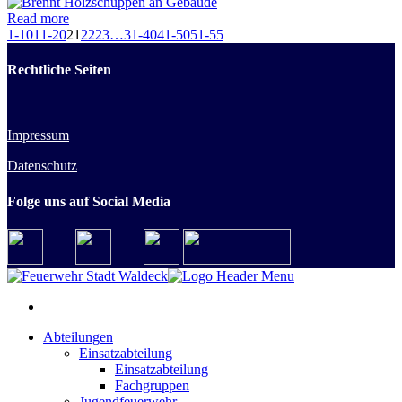
Read more
1-10
11-20
21
22
23
…
31-40
41-50
51-55
Rechtliche Seiten
Impressum
Datenschutz
Folge uns auf Social Media
Abteilungen
Einsatzabteilung
Einsatzabteilung
Fachgruppen
Jugendfeuerwehr