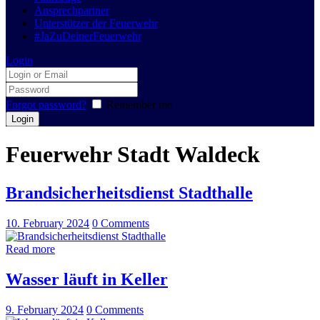
Ansprechpartner
Unterstützer der Feuerwehr
#JaZuDeinerFeuerwehr
Login
Forgot password?
Remember me
Feuerwehr Stadt Waldeck
Brandsicherheitsdienst Stadthalle
10. February 2024
0
Comments
Read more
Wasser läuft in Keller
9. February 2024
0
Comments