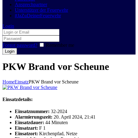
Ansprechpartner
Unterstützer der Feuerwehr
#JaZuDeinerFeuerwehr
Login
Forgot password?
Remember me
PKW Brand vor Scheune
Home
Einsatz
PKW Brand vor Scheune
Einsatzdetails:
Einsatznummer:
32-2024
Alarmierungszeit:
20. April 2024, 21:41
Einsatzdauer:
44 Minuten
Einsatzart:
F 1
Einsatzort:
Kirchenpfad, Netze