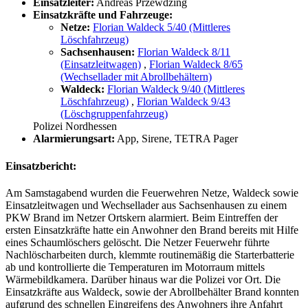
Einsatzleiter:
Andreas Przewdzing
Einsatzkräfte und Fahrzeuge:
Netze:
Florian Waldeck 5/40 (Mittleres
Löschfahrzeug)
Sachsenhausen:
Florian Waldeck 8/11
(Einsatzleitwagen)
,
Florian Waldeck 8/65
(Wechsellader mit Abrollbehältern)
Waldeck:
Florian Waldeck 9/40 (Mittleres
Löschfahrzeug)
,
Florian Waldeck 9/43
(Löschgruppenfahrzeug)
Polizei Nordhessen
Alarmierungsart:
App, Sirene, TETRA Pager
Einsatzbericht:
Am Samstagabend wurden die Feuerwehren Netze, Waldeck sowie
Einsatzleitwagen und Wechsellader aus Sachsenhausen zu einem
PKW Brand im Netzer Ortskern alarmiert. Beim Eintreffen der
ersten Einsatzkräfte hatte ein Anwohner den Brand bereits mit Hilfe
eines Schaumlöschers gelöscht. Die Netzer Feuerwehr führte
Nachlöscharbeiten durch, klemmte routinemäßig die Starterbatterie
ab und kontrollierte die Temperaturen im Motorraum mittels
Wärmebildkamera. Darüber hinaus war die Polizei vor Ort. Die
Einsatzkräfte aus Waldeck, sowie der Abrollbehälter Brand konnten
aufgrund des schnellen Eingreifens des Anwohners ihre Anfahrt