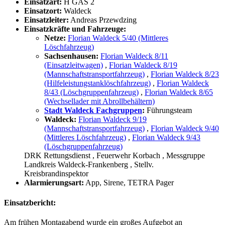
Einsatzart:
H GAS 2
Einsatzort:
Waldeck
Einsatzleiter:
Andreas Przewdzing
Einsatzkräfte und Fahrzeuge:
Netze:
Florian Waldeck 5/40 (Mittleres
Löschfahrzeug)
Sachsenhausen:
Florian Waldeck 8/11
(Einsatzleitwagen)
,
Florian Waldeck 8/19
(Mannschaftstransportfahrzeug)
,
Florian Waldeck 8/23
(Hilfeleistungstanklöschfahrzeug)
,
Florian Waldeck
8/43 (Löschgruppenfahrzeug)
,
Florian Waldeck 8/65
(Wechsellader mit Abrollbehältern)
Stadt Waldeck Fachgruppen
:
Führungsteam
Waldeck:
Florian Waldeck 9/19
(Mannschaftstransportfahrzeug)
,
Florian Waldeck 9/40
(Mittleres Löschfahrzeug)
,
Florian Waldeck 9/43
(Löschgruppenfahrzeug)
DRK Rettungsdienst
, Feuerwehr Korbach
, Messgruppe
Landkreis Waldeck-Frankenberg
, Stellv.
Kreisbrandinspektor
Alarmierungsart:
App, Sirene, TETRA Pager
Einsatzbericht:
Am frühen Montagabend wurde ein großes Aufgebot an