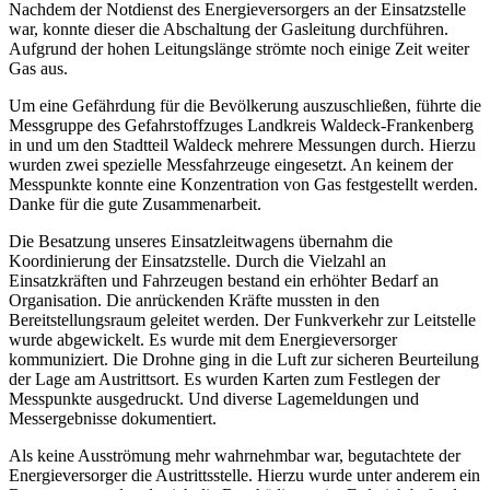
Nachdem der Notdienst des Energieversorgers an der Einsatzstelle
war, konnte dieser die Abschaltung der Gasleitung durchführen.
Aufgrund der hohen Leitungslänge strömte noch einige Zeit weiter
Gas aus.
Um eine Gefährdung für die Bevölkerung auszuschließen, führte die
Messgruppe des Gefahrstoffzuges Landkreis Waldeck-Frankenberg
in und um den Stadtteil Waldeck mehrere Messungen durch. Hierzu
wurden zwei spezielle Messfahrzeuge eingesetzt. An keinem der
Messpunkte konnte eine Konzentration von Gas festgestellt werden.
Danke für die gute Zusammenarbeit.
Die Besatzung unseres Einsatzleitwagens übernahm die
Koordinierung der Einsatzstelle. Durch die Vielzahl an
Einsatzkräften und Fahrzeugen bestand ein erhöhter Bedarf an
Organisation. Die anrückenden Kräfte mussten in den
Bereitstellungsraum geleitet werden. Der Funkverkehr zur Leitstelle
wurde abgewickelt. Es wurde mit dem Energieversorger
kommuniziert. Die Drohne ging in die Luft zur sicheren Beurteilung
der Lage am Austrittsort. Es wurden Karten zum Festlegen der
Messpunkte ausgedruckt. Und diverse Lagemeldungen und
Messergebnisse dokumentiert.
Als keine Ausströmung mehr wahrnehmbar war, begutachtete der
Energieversorger die Austrittsstelle. Hierzu wurde unter anderem ein