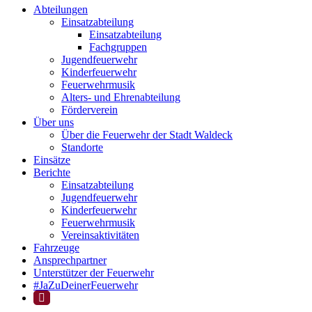
Abteilungen
Einsatzabteilung
Einsatzabteilung
Fachgruppen
Jugendfeuerwehr
Kinderfeuerwehr
Feuerwehrmusik
Alters- und Ehrenabteilung
Förderverein
Über uns
Über die Feuerwehr der Stadt Waldeck
Standorte
Einsätze
Berichte
Einsatzabteilung
Jugendfeuerwehr
Kinderfeuerwehr
Feuerwehrmusik
Vereinsaktivitäten
Fahrzeuge
Ansprechpartner
Unterstützer der Feuerwehr
#JaZuDeinerFeuerwehr