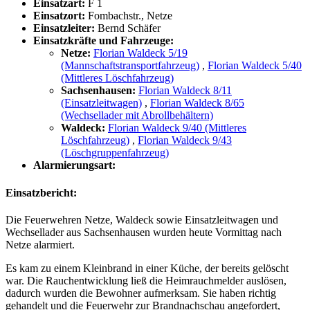
Einsatzart:
F 1
Einsatzort:
Fombachstr., Netze
Einsatzleiter:
Bernd Schäfer
Einsatzkräfte und Fahrzeuge:
Netze:
Florian Waldeck 5/19
(Mannschaftstransportfahrzeug)
,
Florian Waldeck 5/40
(Mittleres Löschfahrzeug)
Sachsenhausen:
Florian Waldeck 8/11
(Einsatzleitwagen)
,
Florian Waldeck 8/65
(Wechsellader mit Abrollbehältern)
Waldeck:
Florian Waldeck 9/40 (Mittleres
Löschfahrzeug)
,
Florian Waldeck 9/43
(Löschgruppenfahrzeug)
Alarmierungsart:
Einsatzbericht:
Die Feuerwehren Netze, Waldeck sowie Einsatzleitwagen und
Wechsellader aus Sachsenhausen wurden heute Vormittag nach
Netze alarmiert.
Es kam zu einem Kleinbrand in einer Küche, der bereits gelöscht
war. Die Rauchentwicklung ließ die Heimrauchmelder auslösen,
dadurch wurden die Bewohner aufmerksam. Sie haben richtig
gehandelt und die Feuerwehr zur Brandnachschau angefordert,