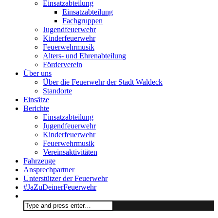
Einsatzabteilung
Einsatzabteilung
Fachgruppen
Jugendfeuerwehr
Kinderfeuerwehr
Feuerwehrmusik
Alters- und Ehrenabteilung
Förderverein
Über uns
Über die Feuerwehr der Stadt Waldeck
Standorte
Einsätze
Berichte
Einsatzabteilung
Jugendfeuerwehr
Kinderfeuerwehr
Feuerwehrmusik
Vereinsaktivitäten
Fahrzeuge
Ansprechpartner
Unterstützer der Feuerwehr
#JaZuDeinerFeuerwehr
Search
for: