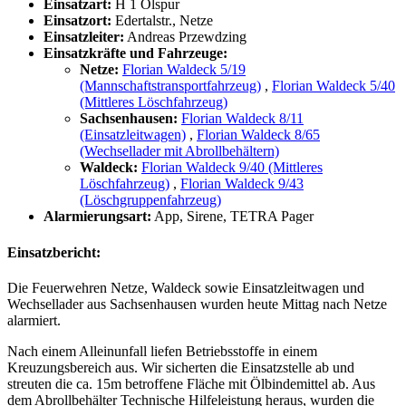
Einsatzart:
H 1 Ölspur
Einsatzort:
Edertalstr., Netze
Einsatzleiter:
Andreas Przewdzing
Einsatzkräfte und Fahrzeuge:
Netze:
Florian Waldeck 5/19
(Mannschaftstransportfahrzeug)
,
Florian Waldeck 5/40
(Mittleres Löschfahrzeug)
Sachsenhausen:
Florian Waldeck 8/11
(Einsatzleitwagen)
,
Florian Waldeck 8/65
(Wechsellader mit Abrollbehältern)
Waldeck:
Florian Waldeck 9/40 (Mittleres
Löschfahrzeug)
,
Florian Waldeck 9/43
(Löschgruppenfahrzeug)
Alarmierungsart:
App, Sirene, TETRA Pager
Einsatzbericht:
Die Feuerwehren Netze, Waldeck sowie Einsatzleitwagen und
Wechsellader aus Sachsenhausen wurden heute Mittag nach Netze
alarmiert.
Nach einem Alleinunfall liefen Betriebsstoffe in einem
Kreuzungsbereich aus. Wir sicherten die Einsatzstelle ab und
streuten die ca. 15m betroffene Fläche mit Ölbindemittel ab. Aus
dem Abrollbehälter Technische Hilfeleistung heraus, wurden die