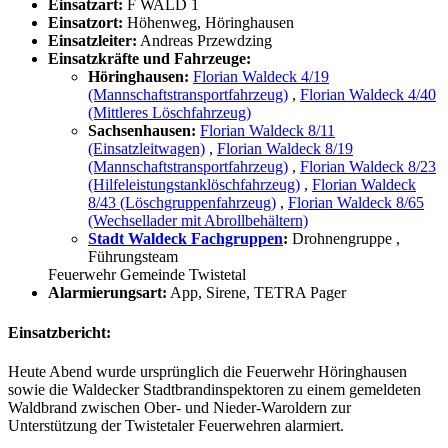
Einsatzart:
F WALD 1
Einsatzort:
Höhenweg, Höringhausen
Einsatzleiter:
Andreas Przewdzing
Einsatzkräfte und Fahrzeuge:
Höringhausen:
Florian Waldeck 4/19
(Mannschaftstransportfahrzeug)
,
Florian Waldeck 4/40
(Mittleres Löschfahrzeug)
Sachsenhausen:
Florian Waldeck 8/11
(Einsatzleitwagen)
,
Florian Waldeck 8/19
(Mannschaftstransportfahrzeug)
,
Florian Waldeck 8/23
(Hilfeleistungstanklöschfahrzeug)
,
Florian Waldeck
8/43 (Löschgruppenfahrzeug)
,
Florian Waldeck 8/65
(Wechsellader mit Abrollbehältern)
Stadt Waldeck Fachgruppen
:
Drohnengruppe
,
Führungsteam
Feuerwehr Gemeinde Twistetal
Alarmierungsart:
App, Sirene, TETRA Pager
Einsatzbericht:
Heute Abend wurde ursprünglich die Feuerwehr Höringhausen
sowie die Waldecker Stadtbrandinspektoren zu einem gemeldeten
Waldbrand zwischen Ober- und Nieder-Waroldern zur
Unterstützung der Twistetaler Feuerwehren alarmiert.