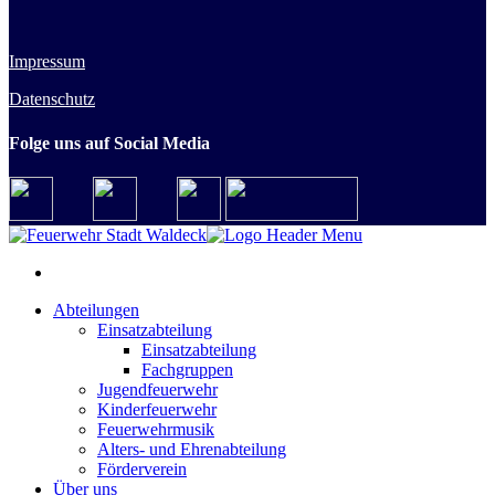
Impressum
Datenschutz
Folge uns auf Social Media
Abteilungen
Einsatzabteilung
Einsatzabteilung
Fachgruppen
Jugendfeuerwehr
Kinderfeuerwehr
Feuerwehrmusik
Alters- und Ehrenabteilung
Förderverein
Über uns