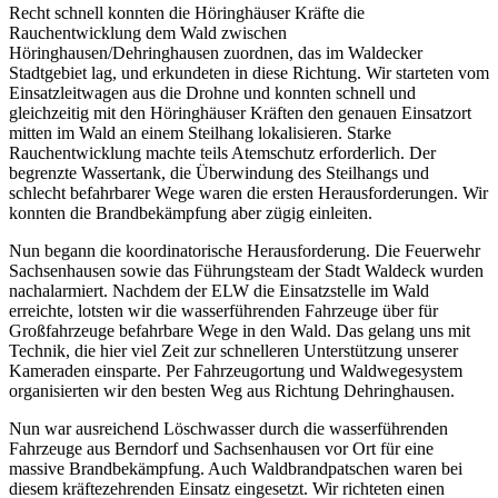
Recht schnell konnten die Höringhäuser Kräfte die
Rauchentwicklung dem Wald zwischen
Höringhausen/Dehringhausen zuordnen, das im Waldecker
Stadtgebiet lag, und erkundeten in diese Richtung. Wir starteten vom
Einsatzleitwagen aus die Drohne und konnten schnell und
gleichzeitig mit den Höringhäuser Kräften den genauen Einsatzort
mitten im Wald an einem Steilhang lokalisieren. Starke
Rauchentwicklung machte teils Atemschutz erforderlich. Der
begrenzte Wassertank, die Überwindung des Steilhangs und
schlecht befahrbarer Wege waren die ersten Herausforderungen. Wir
konnten die Brandbekämpfung aber zügig einleiten.
Nun begann die koordinatorische Herausforderung. Die Feuerwehr
Sachsenhausen sowie das Führungsteam der Stadt Waldeck wurden
nachalarmiert. Nachdem der ELW die Einsatzstelle im Wald
erreichte, lotsten wir die wasserführenden Fahrzeuge über für
Großfahrzeuge befahrbare Wege in den Wald. Das gelang uns mit
Technik, die hier viel Zeit zur schnelleren Unterstützung unserer
Kameraden einsparte. Per Fahrzeugortung und Waldwegesystem
organisierten wir den besten Weg aus Richtung Dehringhausen.
Nun war ausreichend Löschwasser durch die wasserführenden
Fahrzeuge aus Berndorf und Sachsenhausen vor Ort für eine
massive Brandbekämpfung. Auch Waldbrandpatschen waren bei
diesem kräftezehrenden Einsatz eingesetzt. Wir richteten einen