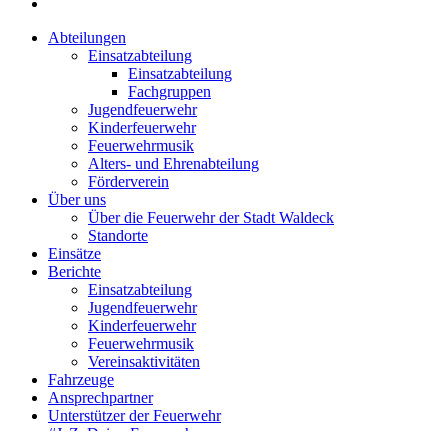
Abteilungen
Einsatzabteilung
Einsatzabteilung
Fachgruppen
Jugendfeuerwehr
Kinderfeuerwehr
Feuerwehrmusik
Alters- und Ehrenabteilung
Förderverein
Über uns
Über die Feuerwehr der Stadt Waldeck
Standorte
Einsätze
Berichte
Einsatzabteilung
Jugendfeuerwehr
Kinderfeuerwehr
Feuerwehrmusik
Vereinsaktivitäten
Fahrzeuge
Ansprechpartner
Unterstützer der Feuerwehr
#JaZuDeinerFeuerwehr