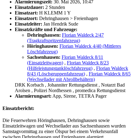
Alarmierungszeit:
30. Mai 2026, 10:47
Einsatzdauer:
2 Stunden
Einsatzart:
H KLEMM 1 Y
Einsatzort:
Dehringhausen > Freienhagen
Einsatzleiter:
Jan Hendrik Sude
Einsatzkräfte und Fahrzeuge:
Dehringhausen:
Florian Waldeck 2/47
(Tragkraftspritzenfahrzeug)
Höringhausen:
Florian Waldeck 4/40 (Mittleres
Löschfahrzeug)
Sachsenhausen:
Florian Waldeck 8/11
(Einsatzleitwagen)
,
Florian Waldeck 8/23
(Hilfeleistungstanklöschfahrzeug)
,
Florian Waldeck
8/43 (Löschgruppenfahrzeug)
,
Florian Waldeck 8/65
(Wechsellader mit Abrollbehältern)
DRK Korbach
, Johanniter Rettungsdienst
, Notarzt Bad
Arolsen
, Polizei Nordhessen
, promedica Rettungsdienst
Alarmierungsart:
App, Sirene, TETRA Pager
Einsatzbericht:
Die Feuerwehren Höringhausen, Dehringhausen sowie
Einsatzleitwagen und Wechsellader aus Sachsenhausen wurden
Samstagvormittag zu einer Ölspur bei einem Verkehrsunfall
zwischen Dehringhausen und Freienhagen alarmiert.