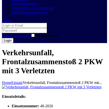
Ansprechpartner
Unterstützer der Feuerwehr
#JaZuDeinerFeuerwehr
Login
Forgot password?
Remember me
Verkehrsunfall,
Frontalzusammenstoß 2 PKW
mit 3 Verletzten
Home
Einsatz
Verkehrsunfall, Frontalzusammenstoß 2 PKW mit...
Einsatzdetails:
Einsatznummer:
48-2026