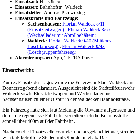
Einsatzart:
H 1 Ölspur
Einsatzort:
Bahnhofstr., Waldeck
Einsatzleiter:
Andreas Przewdzing
Einsatzkräfte und Fahrzeuge:
Sachsenhausen:
Florian Waldeck 8/11
(Einsatzleitwagen)
,
Florian Waldeck 8/65
(Wechsellader mit Abrollbehältern)
Waldeck:
Florian Waldeck 9/40 (Mittleres
Löschfahrzeug)
,
Florian Waldeck 9/43
(Löschgruppenfahrzeug)
Alarmierungsart:
App, TETRA Pager
Einsatzbericht:
Zum 3. Einsatz des Tages wurde die Feuerwehr Stadt Waldeck am
Donnerstagabend alarmiert. Ausgerückt sind die Stadtteilfeuerwehr
Waldeck sowie Einsatzleitwagen und Wechsellader aus
Sachsenhausen zu einer Ölspur in der Waldecker Bahnhofstraße.
Ein Fahrzeug hatte sich laut Meldung die Ölwanne aufgerissen und
durch die regennasse Fahrbahn verteilten sich die Betriebsstoffe
schnell über 400m auf der Fahrbahn.
Nachdem die Einsatzstelle erkundet und ausgeleuchtet war, streuten
wir stark betroffene Stellen mit Ölbindemittel ab. Das