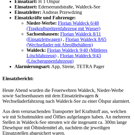
Einsatzart:
H 1 Ölspur
Einsatzort:
Ederseerandstraße, Waldeck-See
Einsatzleiter:
Andreas Przewdzing
Einsatzkräfte und Fahrzeuge:
Nieder-Werbe:
Florian Waldeck 6/48
(Tragkraftspritzenfahrzeug mit Wasser)
Sachsenhausen:
Florian Waldeck 8/11
(Einsatzleitwagen)
,
Florian Waldeck 8/65
(Wechsellader mit Abrollbehältern)
Waldeck:
Florian Waldeck 9/40 (Mittleres
Löschfahrzeug)
,
Florian Waldeck 9/43
(Löschgruppenfahrzeug)
Alarmierungsart:
App, Sirene, TETRA Pager
Einsatzbericht:
Heute Abend wurden die Feuerwehren Waldeck, Nieder-Werbe
sowie Sachsenhausen mit dem Einsatzleitwagen &
Wechselladerfahrzeug nach Waldeck-See zu einer Ölspur alarmiert.
Aus dem verursachenden Transporter lief Kraftstoff aus, welchen
wir mit Schuttmulden und Ölflies aufgefangen haben. An mehreren
Stellen in Waldeck-See streuten wir die insgesamt ca. 300m lange
Dieselspur mit Ölbindemittel ab, nachdem die jeweiligen
Einsatzstellen abgesichert waren.