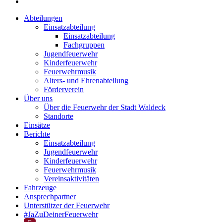
Abteilungen
Einsatzabteilung
Einsatzabteilung
Fachgruppen
Jugendfeuerwehr
Kinderfeuerwehr
Feuerwehrmusik
Alters- und Ehrenabteilung
Förderverein
Über uns
Über die Feuerwehr der Stadt Waldeck
Standorte
Einsätze
Berichte
Einsatzabteilung
Jugendfeuerwehr
Kinderfeuerwehr
Feuerwehrmusik
Vereinsaktivitäten
Fahrzeuge
Ansprechpartner
Unterstützer der Feuerwehr
#JaZuDeinerFeuerwehr