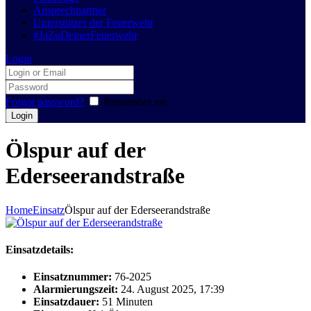
Ansprechpartner
Unterstützer der Feuerwehr
#JaZuDeinerFeuerwehr
Login
Forgot password?
Remember me
Ölspur auf der
Ederseerandstraße
Home
Einsatz
Ölspur auf der Ederseerandstraße
Einsatzdetails:
Einsatznummer:
76-2025
Alarmierungszeit:
24. August 2025, 17:39
Einsatzdauer:
51 Minuten