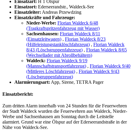
Einsatzart:
H 1 Ölspur
Einsatzort:
Ederseerandstr., Waldeck-See
Einsatzleiter:
Andreas Przewdzing
Einsatzkräfte und Fahrzeuge:
Nieder-Werbe:
Florian Waldeck 6/48
(Tragkraftspritzenfahrzeug mit Wasser)
Sachsenhausen:
Florian Waldeck 8/11
(Einsatzleitwagen)
,
Florian Waldeck 8/23
(Hilfeleistungstanklöschfahrzeug)
,
Florian Waldeck
8/43 (Löschgruppenfahrzeug)
,
Florian Waldeck 8/65
(Wechsellader mit Abrollbehältern)
Waldeck:
Florian Waldeck 9/19
(Mannschaftstransportfahrzeug)
,
Florian Waldeck 9/40
(Mittleres Löschfahrzeug)
,
Florian Waldeck 9/43
(Löschgruppenfahrzeug)
Alarmierungsart:
App, Sirene, TETRA Pager
Einsatzbericht:
Zum dritten Alarm innerhalb von 24 Stunden für die Feuerwehren
der Stadt Waldeck wurden die Feuerwehren aus Waldeck, Nieder-
Werbe und Sachsenhausen am Sonntag durch die Leitstelle
alarmiert. Grund war eine Ölspur auf der Ederseerandstraße in der
Nähe von Waldeck-See.