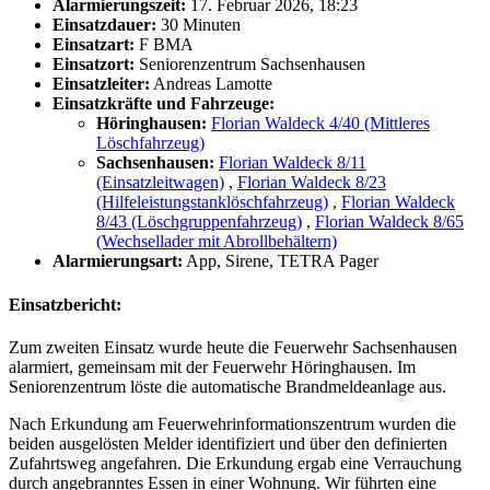
Alarmierungszeit:
17. Februar 2026, 18:23
Einsatzdauer:
30 Minuten
Einsatzart:
F BMA
Einsatzort:
Seniorenzentrum Sachsenhausen
Einsatzleiter:
Andreas Lamotte
Einsatzkräfte und Fahrzeuge:
Höringhausen:
Florian Waldeck 4/40 (Mittleres
Löschfahrzeug)
Sachsenhausen:
Florian Waldeck 8/11
(Einsatzleitwagen)
,
Florian Waldeck 8/23
(Hilfeleistungstanklöschfahrzeug)
,
Florian Waldeck
8/43 (Löschgruppenfahrzeug)
,
Florian Waldeck 8/65
(Wechsellader mit Abrollbehältern)
Alarmierungsart:
App, Sirene, TETRA Pager
Einsatzbericht:
Zum zweiten Einsatz wurde heute die Feuerwehr Sachsenhausen
alarmiert, gemeinsam mit der Feuerwehr Höringhausen. Im
Seniorenzentrum löste die automatische Brandmeldeanlage aus.
Nach Erkundung am Feuerwehrinformationszentrum wurden die
beiden ausgelösten Melder identifiziert und über den definierten
Zufahrtsweg angefahren. Die Erkundung ergab eine Verrauchung
durch angebranntes Essen in einer Wohnung. Wir führten eine