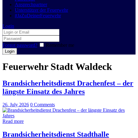
Ansprechpartner
Unterstützer der Feuerwehr
#JaZuDeinerFeuerwehr
Login
Forgot password?
Remember me
Feuerwehr Stadt Waldeck
Brandsicherheitsdienst Drachenfest – der
längste Einsatz des Jahres
26. July 2026
0
Comments
Read more
Brandsicherheitsdienst Stadthalle