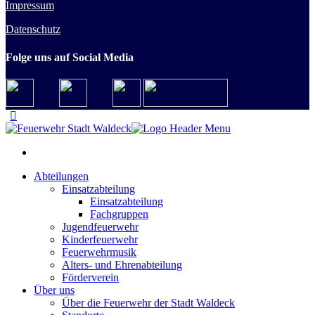
Impressum
Datenschutz
Folge uns auf Social Media
Abteilungen
Einsatzabteilung
Einsatzabteilung
Fachgruppen
Jugendfeuerwehr
Kinderfeuerwehr
Feuerwehrmusik
Alters- und Ehrenabteilung
Förderverein
Über uns
Über die Feuerwehr der Stadt Waldeck