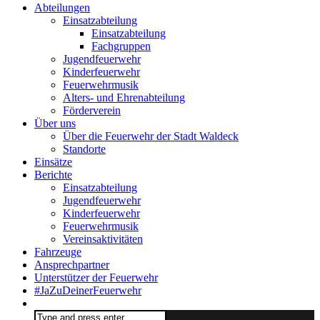
Abteilungen
Einsatzabteilung
Einsatzabteilung
Fachgruppen
Jugendfeuerwehr
Kinderfeuerwehr
Feuerwehrmusik
Alters- und Ehrenabteilung
Förderverein
Über uns
Über die Feuerwehr der Stadt Waldeck
Standorte
Einsätze
Berichte
Einsatzabteilung
Jugendfeuerwehr
Kinderfeuerwehr
Feuerwehrmusik
Vereinsaktivitäten
Fahrzeuge
Ansprechpartner
Unterstützer der Feuerwehr
#JaZuDeinerFeuerwehr
Search