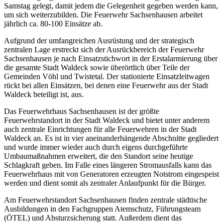
Samstag gelegt, damit jedem die Gelegenheit gegeben werden kann,
um sich weiterzubilden. Die Feuerwehr Sachsenhausen arbeitet
jährlich ca. 80-100 Einsätze ab.
Aufgrund der umfangreichen Ausrüstung und der strategisch
zentralen Lage erstreckt sich der Ausrückbereich der Feuerwehr
Sachsenhausen je nach Einsatzstichwort in der Erstalarmierung über
die gesamte Stadt Waldeck sowie überörtlich über Teile der
Gemeinden Vöhl und Twistetal. Der stationierte Einsatzleitwagen
rückt bei allen Einsätzen, bei denen eine Feuerwehr aus der Stadt
Waldeck beteiligt ist, aus.
Das Feuerwehrhaus Sachsenhausen ist der größte
Feuerwehrstandort in der Stadt Waldeck und bietet unter anderem
auch zentrale Einrichtungen für alle Feuerwehren in der Stadt
Waldeck an. Es ist in vier aneinanderhängende Abschnitte gegliedert
und wurde immer wieder auch durch eigens durchgeführte
Umbaumaßnahmen erweitert, die den Standort seine heutige
Schlagkraft geben. Im Falle eines längeren Stromausfalls kann das
Feuerwehrhaus mit von Generatoren erzeugten Notstrom eingespeist
werden und dient somit als zentraler Anlaufpunkt für die Bürger.
Am Feuerwehrstandort Sachsenhausen finden zentrale städtische
Ausbildungen in den Fachgruppen Atemschutz, Führungsteam
(ÖTEL) und Absturzsicherung statt. Außerdem dient das