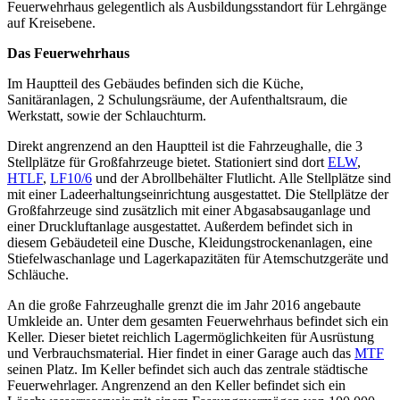
Feuerwehrhaus gelegentlich als Ausbildungsstandort für Lehrgänge
auf Kreisebene.
Das Feuerwehrhaus
Im Hauptteil des Gebäudes befinden sich die Küche,
Sanitäranlagen, 2 Schulungsräume, der Aufenthaltsraum, die
Werkstatt, sowie der Schlauchturm.
Direkt angrenzend an den Hauptteil ist die Fahrzeughalle, die 3
Stellplätze für Großfahrzeuge bietet. Stationiert sind dort
ELW
,
HTLF
,
LF10/6
und der Abrollbehälter Flutlicht. Alle Stellplätze sind
mit einer Ladeerhaltungseinrichtung ausgestattet. Die Stellplätze der
Großfahrzeuge sind zusätzlich mit einer Abgasabsauganlage und
einer Druckluftanlage ausgestattet. Außerdem befindet sich in
diesem Gebäudeteil eine Dusche, Kleidungstrockenanlagen, eine
Stiefelwaschanlage und Lagerkapazitäten für Atemschutzgeräte und
Schläuche.
An die große Fahrzeughalle grenzt die im Jahr 2016 angebaute
Umkleide an. Unter dem gesamten Feuerwehrhaus befindet sich ein
Keller. Dieser bietet reichlich Lagermöglichkeiten für Ausrüstung
und Verbrauchsmaterial. Hier findet in einer Garage auch das
MTF
seinen Platz. Im Keller befindet sich auch das zentrale städtische
Feuerwehrlager. Angrenzend an den Keller befindet sich ein