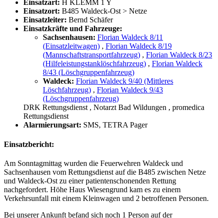
Einsatzart:
H KLEMM 1 Y
Einsatzort:
B485 Waldeck-Ost > Netze
Einsatzleiter:
Bernd Schäfer
Einsatzkräfte und Fahrzeuge:
Sachsenhausen:
Florian Waldeck 8/11
(Einsatzleitwagen)
,
Florian Waldeck 8/19
(Mannschaftstransportfahrzeug)
,
Florian Waldeck 8/23
(Hilfeleistungstanklöschfahrzeug)
,
Florian Waldeck
8/43 (Löschgruppenfahrzeug)
Waldeck:
Florian Waldeck 9/40 (Mittleres
Löschfahrzeug)
,
Florian Waldeck 9/43
(Löschgruppenfahrzeug)
DRK Rettungsdienst
, Notarzt Bad Wildungen
, promedica
Rettungsdienst
Alarmierungsart:
SMS, TETRA Pager
Einsatzbericht:
Am Sonntagmittag wurden die Feuerwehren Waldeck und
Sachsenhausen vom Rettungsdienst auf die B485 zwischen Netze
und Waldeck-Ost zu einer patientenschonenden Rettung
nachgefordert. Höhe Haus Wiesengrund kam es zu einem
Verkehrsunfall mit einem Kleinwagen und 2 betroffenen Personen.
Bei unserer Ankunft befand sich noch 1 Person auf der