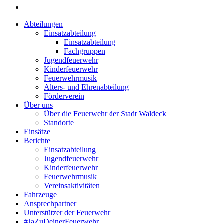
Abteilungen
Einsatzabteilung
Einsatzabteilung
Fachgruppen
Jugendfeuerwehr
Kinderfeuerwehr
Feuerwehrmusik
Alters- und Ehrenabteilung
Förderverein
Über uns
Über die Feuerwehr der Stadt Waldeck
Standorte
Einsätze
Berichte
Einsatzabteilung
Jugendfeuerwehr
Kinderfeuerwehr
Feuerwehrmusik
Vereinsaktivitäten
Fahrzeuge
Ansprechpartner
Unterstützer der Feuerwehr
#JaZuDeinerFeuerwehr