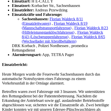
Einsatzart:
H E-CALL Y
Einsatzort:
Korbacher Str., Sachsenhausen
Einsatzleiter:
Andreas Przewdzing
Einsatzkräfte und Fahrzeuge:
Sachsenhausen:
Florian Waldeck 8/11
(Einsatzleitwagen)
,
Florian Waldeck 8/19
(Mannschaftstransportfahrzeug)
,
Florian Waldeck 8/23
(Hilfeleistungstanklöschfahrzeug)
,
Florian Waldeck
8/43 (Löschgruppenfahrzeug)
,
Florian Waldeck 8/65
(Wechsellader mit Abrollbehältern)
DRK Korbach
, Polizei Nordhessen
, promedica
Rettungsdienst
Alarmierungsart:
App, TETRA Pager
Einsatzbericht:
Heute Morgen wurde die Feuerwehr Sachsenhausen durch das
automatische Notrufsystem eines Fahrzeugs zu einem
Verkehrsunfall in der Ortslage alarmiert.
Betroffen waren zwei Fahrzeuge mit 3 Insassen. Wir unterstützten
den Rettungsdienst bei der Patientenbetreuung. Nachdem die
Erkundung der Antriebsart sowie ggf. auslaufender Betriebsstoffe
abgeschlossen war, sicherten wir die Einsatzstelle ab. Zwei beteiligte
Kinder konnten wir mit unseren Edersee-Plüschwaschbären als