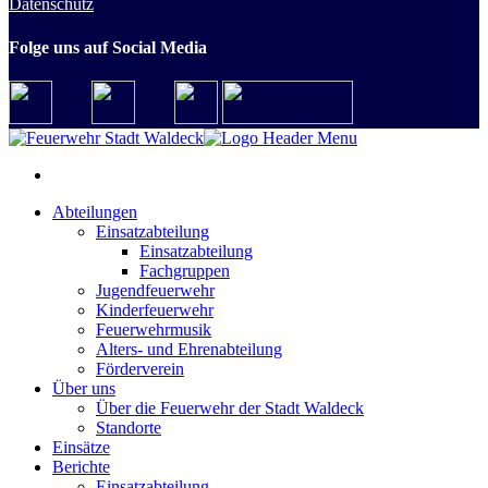
Datenschutz
Folge uns auf Social Media
Abteilungen
Einsatzabteilung
Einsatzabteilung
Fachgruppen
Jugendfeuerwehr
Kinderfeuerwehr
Feuerwehrmusik
Alters- und Ehrenabteilung
Förderverein
Über uns
Über die Feuerwehr der Stadt Waldeck
Standorte
Einsätze
Berichte
Einsatzabteilung