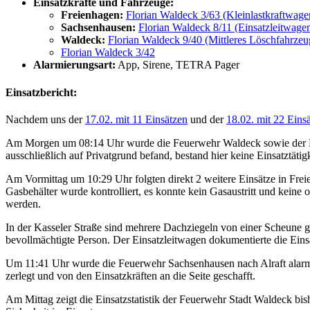
Einsatzkräfte und Fahrzeuge:
Freienhagen:
Florian Waldeck 3/63 (Kleinlastkraftwage
Sachsenhausen:
Florian Waldeck 8/11 (Einsatzleitwage
Waldeck:
Florian Waldeck 9/40 (Mittleres Löschfahrzeu
Florian Waldeck 3/42
Alarmierungsart:
App, Sirene, TETRA Pager
Einsatzbericht:
Nachdem uns der
17.02. mit 11 Einsätzen
und der
18.02. mit 22 Eins
Am Morgen um 08:14 Uhr wurde die Feuerwehr Waldeck sowie der Ein
ausschließlich auf Privatgrund befand, bestand hier keine Einsatztäti
Am Vormittag um 10:29 Uhr folgten direkt 2 weitere Einsätze in Fre
Gasbehälter wurde kontrolliert, es konnte kein Gasaustritt und keine 
werden.
In der Kasseler Straße sind mehrere Dachziegeln von einer Scheune ge
bevollmächtigte Person. Der Einsatzleitwagen dokumentierte die Eins
Um 11:41 Uhr wurde die Feuerwehr Sachsenhausen nach Alraft alarmie
zerlegt und von den Einsatzkräften an die Seite geschafft.
Am Mittag zeigt die Einsatzstatistik der Feuerwehr Stadt Waldeck bi