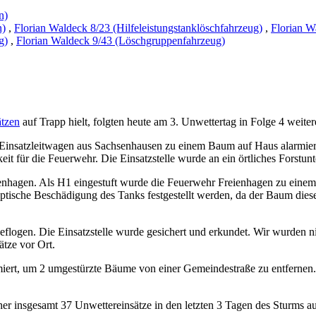
n)
n)
,
Florian Waldeck 8/23 (Hilfeleistungstanklöschfahrzeug)
,
Florian W
g)
,
Florian Waldeck 9/43 (Löschgruppenfahrzeug)
ätzen
auf Trapp hielt, folgten heute am 3. Unwettertag in Folge 4 weiter
satzleitwagen aus Sachsenhausen zu einem Baum auf Haus alarmiert. 
gkeit für die Feuerwehr. Die Einsatzstelle wurde an ein örtliches Forst
ienhagen. Als H1 eingestuft wurde die Feuerwehr Freienhagen zu einem
optische Beschädigung des Tanks festgestellt werden, da der Baum diese
flogen. Die Einsatzstelle wurde gesichert und erkundet. Wir wurden nic
ätze vor Ort.
rt, um 2 umgestürzte Bäume von einer Gemeindestraße zu entfernen. M
sher insgesamt 37 Unwettereinsätze in den letzten 3 Tagen des Sturms a