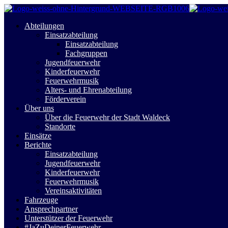
Abteilungen
Einsatzabteilung
Einsatzabteilung
Fachgruppen
Jugendfeuerwehr
Kinderfeuerwehr
Feuerwehrmusik
Alters- und Ehrenabteilung
Förderverein
Über uns
Über die Feuerwehr der Stadt Waldeck
Standorte
Einsätze
Berichte
Einsatzabteilung
Jugendfeuerwehr
Kinderfeuerwehr
Feuerwehrmusik
Vereinsaktivitäten
Fahrzeuge
Ansprechpartner
Unterstützer der Feuerwehr
#JaZuDeinerFeuerwehr