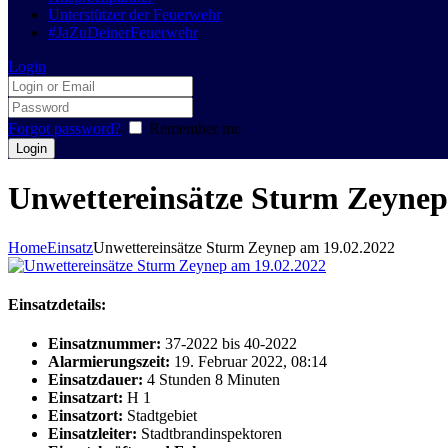
Unterstützer der Feuerwehr
#JaZuDeinerFeuerwehr
Login
Forgot password?
Remember me
Unwettereinsätze Sturm Zeynep
Home
Einsatz
Unwettereinsätze Sturm Zeynep am 19.02.2022
Einsatzdetails:
Einsatznummer:
37-2022 bis 40-2022
Alarmierungszeit:
19. Februar 2022, 08:14
Einsatzdauer:
4 Stunden 8 Minuten
Einsatzart:
H 1
Einsatzort:
Stadtgebiet
Einsatzleiter:
Stadtbrandinspektoren