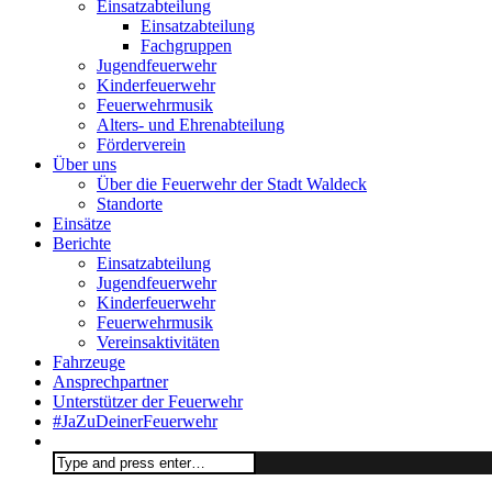
Einsatzabteilung
Einsatzabteilung
Fachgruppen
Jugendfeuerwehr
Kinderfeuerwehr
Feuerwehrmusik
Alters- und Ehrenabteilung
Förderverein
Über uns
Über die Feuerwehr der Stadt Waldeck
Standorte
Einsätze
Berichte
Einsatzabteilung
Jugendfeuerwehr
Kinderfeuerwehr
Feuerwehrmusik
Vereinsaktivitäten
Fahrzeuge
Ansprechpartner
Unterstützer der Feuerwehr
#JaZuDeinerFeuerwehr
Search
for: