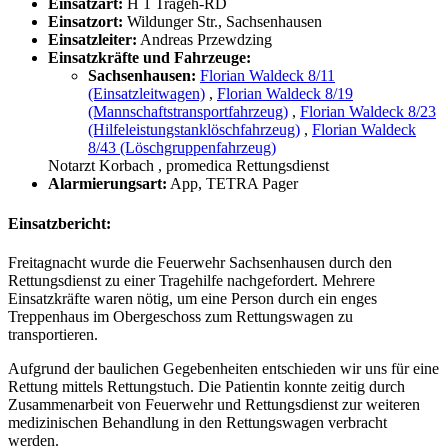
Einsatzart:
H 1 Trageh-RD
Einsatzort:
Wildunger Str., Sachsenhausen
Einsatzleiter:
Andreas Przewdzing
Einsatzkräfte und Fahrzeuge:
Sachsenhausen:
Florian Waldeck 8/11
(Einsatzleitwagen)
,
Florian Waldeck 8/19
(Mannschaftstransportfahrzeug)
,
Florian Waldeck 8/23
(Hilfeleistungstanklöschfahrzeug)
,
Florian Waldeck
8/43 (Löschgruppenfahrzeug)
Notarzt Korbach
, promedica Rettungsdienst
Alarmierungsart:
App, TETRA Pager
Einsatzbericht:
Freitagnacht wurde die Feuerwehr Sachsenhausen durch den
Rettungsdienst zu einer Tragehilfe nachgefordert. Mehrere
Einsatzkräfte waren nötig, um eine Person durch ein enges
Treppenhaus im Obergeschoss zum Rettungswagen zu
transportieren.
Aufgrund der baulichen Gegebenheiten entschieden wir uns für eine
Rettung mittels Rettungstuch. Die Patientin konnte zeitig durch
Zusammenarbeit von Feuerwehr und Rettungsdienst zur weiteren
medizinischen Behandlung in den Rettungswagen verbracht
werden.