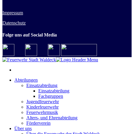
Impressum
Datenschutz
Folge uns auf Social Media
Abteilungen
Einsatzabteilung
Einsatzabteilung
Fachgruppen
Jugendfeuerwehr
Kinderfeuerwehr
Feuerwehrmusik
Alters- und Ehrenabteilung
Förderverein
Über uns
Über die Feuerwehr der Stadt Waldeck