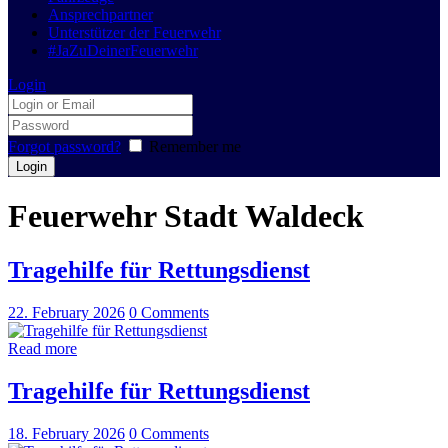
Ansprechpartner
Unterstützer der Feuerwehr
#JaZuDeinerFeuerwehr
Login
Forgot password?
Remember me
Feuerwehr Stadt Waldeck
Tragehilfe für Rettungsdienst
22. February 2026
0
Comments
Read more
Tragehilfe für Rettungsdienst
18. February 2026
0
Comments