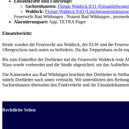
Einsatzkräfte und Fahrzeuge:
Sachsenhausen:
Florian Waldeck 8/11 (Einsatzleitwage
Waldeck:
Florian Waldeck 9/43 (Löschgruppenfahrzeug
Feuerwehr Bad Wildungen
, Notarzt Bad Wildungen
, promedi
Alarmierungsart:
App, TETRA Pager
Einsatzbericht:
Heute wurden die Feuerwehr aus Waldeck, der ELW und die Feuerwehr
Obergeschoss nach unten zu befördern. Da das Treppenhaus recht eng w
Bis zum Eintreffen der Drehleiter traf die Feuerwehr Waldeck erste
Haus wurde vorbereitet und die Straße abgesichert, um das Aufstellen
Die Kameraden aus Bad Wildungen brachten ihre Drehleiter in Stellun
mittels Drehleiter nach unten verbracht. Wir unterstützten den Rettu
Sachsenhausen übernahm den Funkverkehr und die Einsatzdokumenta
Rechtliche Seiten