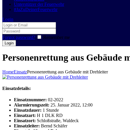
Unterstützer der Feuerwehr
#JaZuDeinerFeuerwehr
Login
Forgot password?
Remember me
Personenrettung aus Gebäude mi
Home
Einsatz
Personenrettung aus Gebäude mit Drehleiter
Einsatzdetails:
Einsatznummer:
02-2022
Alarmierungszeit:
25. Januar 2022, 12:00
Einsatzdauer:
1 Stunde
Einsatzart:
H 1 DLK RD
Einsatzort:
Schloßstraße, Waldeck
Einsatzleiter:
Bernd Schäfer