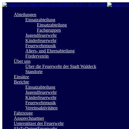
Abteilungen
Einsatzabteilung
Einsatzabteilung
Fachgruppen
Jugendfeuerwehr
Kinderfeuerwehr
Feuerwehrmusik
Alters- und Ehrenabteilung
Förderverein
Über uns
Über die Feuerwehr der Stadt Waldeck
Standorte
Einsätze
Berichte
Einsatzabteilung
Jugendfeuerwehr
Kinderfeuerwehr
Feuerwehrmusik
Vereinsaktivitäten
Fahrzeuge
Ansprechpartner
Unterstützer der Feuerwehr
#JaZuDeinerFeuerwehr