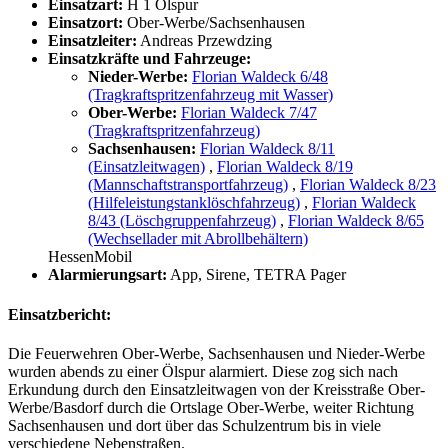
Einsatzart:
H 1 Ölspur
Einsatzort:
Ober-Werbe/Sachsenhausen
Einsatzleiter:
Andreas Przewdzing
Einsatzkräfte und Fahrzeuge:
Nieder-Werbe:
Florian Waldeck 6/48
(Tragkraftspritzenfahrzeug mit Wasser)
Ober-Werbe:
Florian Waldeck 7/47
(Tragkraftspritzenfahrzeug)
Sachsenhausen:
Florian Waldeck 8/11
(Einsatzleitwagen)
,
Florian Waldeck 8/19
(Mannschaftstransportfahrzeug)
,
Florian Waldeck 8/23
(Hilfeleistungstanklöschfahrzeug)
,
Florian Waldeck
8/43 (Löschgruppenfahrzeug)
,
Florian Waldeck 8/65
(Wechsellader mit Abrollbehältern)
HessenMobil
Alarmierungsart:
App, Sirene, TETRA Pager
Einsatzbericht:
Die Feuerwehren Ober-Werbe, Sachsenhausen und Nieder-Werbe
wurden abends zu einer Ölspur alarmiert. Diese zog sich nach
Erkundung durch den Einsatzleitwagen von der Kreisstraße Ober-
Werbe/Basdorf durch die Ortslage Ober-Werbe, weiter Richtung
Sachsenhausen und dort über das Schulzentrum bis in viele
verschiedene Nebenstraßen.