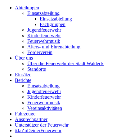
Abteilungen
Einsatzabteilung
Einsatzabteilung
Fachgruppen
Jugendfeuerwehr
Kinderfeuerwehr
Feuerwehrmusik
Alters- und Ehrenabteilung
Förderverein
Über uns
Über die Feuerwehr der Stadt Waldeck
Standorte
Einsätze
Berichte
Einsatzabteilung
Jugendfeuerwehr
Kinderfeuerwehr
Feuerwehrmusik
Vereinsaktivitäten
Fahrzeuge
Ansprechpartner
Unterstützer der Feuerwehr
#JaZuDeinerFeuerwehr