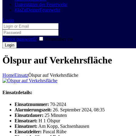
Unterstützer der Feuerwehr
#JaZuDeinerFeuerwehr
Login
Forgot password?
Remember me
Ölspur auf Verkehrsfläche
Home
Einsatz
Ölspur auf Verkehrsfläche
Einsatzdetails:
Einsatznummer:
70-2024
Alarmierungszeit:
26. September 2024, 08:35
Einsatzdauer:
25 Minuten
Einsatzart:
H 1 Ölspur
Einsatzort:
Am Kopp, Sachsenhausen
Einsatzleiter:
Pascal Rübe