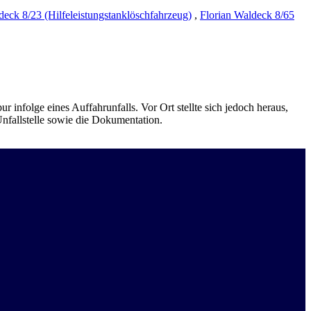
deck 8/23 (Hilfeleistungstanklöschfahrzeug)
,
Florian Waldeck 8/65
nfolge eines Auffahrunfalls. Vor Ort stellte sich jedoch heraus,
fallstelle sowie die Dokumentation.