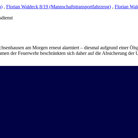
n)
,
Florian Waldeck 8/19 (Mannschaftstransportfahrzeug)
,
Florian Wal
sdienst
enhausen am Morgen erneut alarmiert – diesmal aufgrund einer Ölspur i
en der Feuerwehr beschränkten sich daher auf die Absicherung der Un