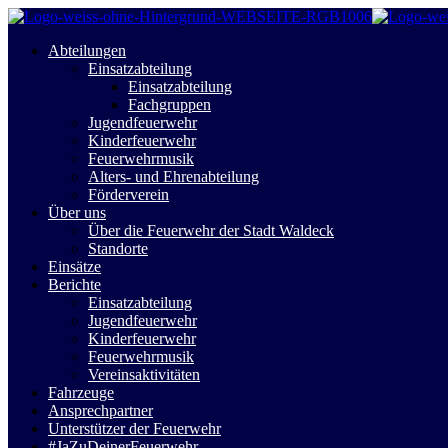
Abteilungen
Einsatzabteilung
Einsatzabteilung
Fachgruppen
Jugendfeuerwehr
Kinderfeuerwehr
Feuerwehrmusik
Alters- und Ehrenabteilung
Förderverein
Über uns
Über die Feuerwehr der Stadt Waldeck
Standorte
Einsätze
Berichte
Einsatzabteilung
Jugendfeuerwehr
Kinderfeuerwehr
Feuerwehrmusik
Vereinsaktivitäten
Fahrzeuge
Ansprechpartner
Unterstützer der Feuerwehr
#JaZuDeinerFeuerwehr