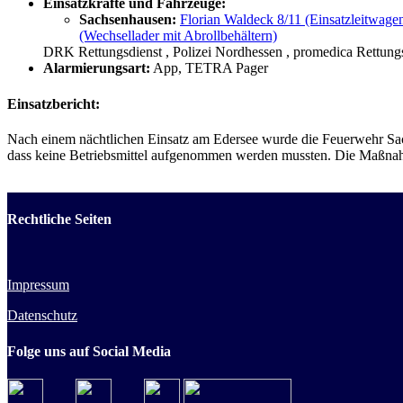
Einsatzkräfte und Fahrzeuge:
Sachsenhausen:
Florian Waldeck 8/11 (Einsatzleitwage
(Wechsellader mit Abrollbehältern)
DRK Rettungsdienst
, Polizei Nordhessen
, promedica Rettung
Alarmierungsart:
App, TETRA Pager
Einsatzbericht:
Nach einem nächtlichen Einsatz am Edersee wurde die Feuerwehr Sachs
dass keine Betriebsmittel aufgenommen werden mussten. Die Maßnahm
Rechtliche Seiten
Impressum
Datenschutz
Folge uns auf Social Media