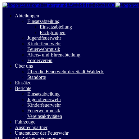
Abteilungen
Einsatzabteilung
Einsatzabteilung
Fachgruppen
Jugendfeuerwehr
Kinderfeuerwehr
Feuerwehrmusik
Alters- und Ehrenabteilung
Förderverein
Über uns
Über die Feuerwehr der Stadt Waldeck
Standorte
Einsätze
Berichte
Einsatzabteilung
Jugendfeuerwehr
Kinderfeuerwehr
Feuerwehrmusik
Vereinsaktivitäten
Fahrzeuge
Ansprechpartner
Unterstützer der Feuerwehr
#JaZuDeinerFeuerwehr