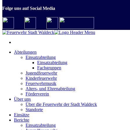
Folge uns auf Social Media
Abteilungen
Einsatzabteilung
Einsatzabteilung
Fachgruppen
Jugendfeuerwehr
Kinderfeuerwehr
Feuerwehrmusik
Alters- und Ehrenabteilung
Förderverein
Über uns
Über die Feuerwehr der Stadt Waldeck
Standorte
Einsätze
Berichte
Einsatzabteilung