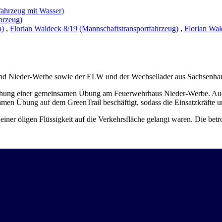
fahrzeug mit Wasser)
hrzeug)
n)
,
Florian Waldeck 8/19 (Mannschaftstransportfahrzeug)
,
Florian Wal
d Nieder-Werbe sowie der ELW und der Wechsellader aus Sachsenhause
echung einer gemeinsamen Übung am Feuerwehrhaus Nieder-Werbe. Auc
men Übung auf dem GreenTrail beschäftigt, sodass die Einsatzkräfte u
einer öligen Flüssigkeit auf die Verkehrsfläche gelangt waren. Die bet