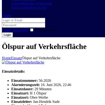
Unterstützer der Feuerwehr
#JaZuDeinerFeuerwehr
Login
Forgot password?
Remember me
Ölspur auf Verkehrsfläche
Home
Einsatz
Ölspur auf Verkehrsfläche
Einsatzdetails:
Einsatznummer:
56-2026
Alarmierungszeit:
16. Juni 2026, 22:46
Einsatzdauer:
29 Minuten
Einsatzart:
H 1 Ölspur
Einsatzort:
Ober-Werbe
Einsatzleiter:
Jan-Hendrik Sude