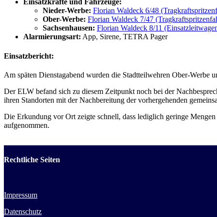
Einsatzkräfte und Fahrzeuge:
Nieder-Werbe:
Florian Waldeck 6/48 (Tragkraftspritzen
Ober-Werbe:
Florian Waldeck 7/47 (Tragkraftspritzenfa
Sachsenhausen:
Florian Waldeck 8/11 (Einsatzleitwage
Alarmierungsart:
App, Sirene, TETRA Pager
Einsatzbericht:
Am späten Dienstagabend wurden die Stadtteilwehren Ober-Werbe un
Der ELW befand sich zu diesem Zeitpunkt noch bei der Nachbespr
ihren Standorten mit der Nachbereitung der vorhergehenden gemeinsa
Die Erkundung vor Ort zeigte schnell, dass lediglich geringe Mengen 
aufgenommen.
Rechtliche Seiten
Impressum
Datenschutz