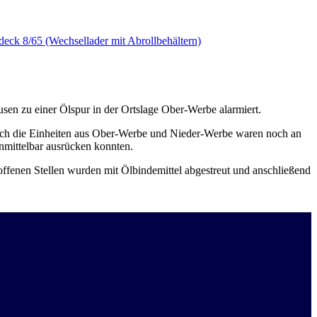
deck 8/65 (Wechsellader mit Abrollbehältern)
n zu einer Ölspur in der Ortslage Ober-Werbe alarmiert.
h die Einheiten aus Ober-Werbe und Nieder-Werbe waren noch an
nmittelbar ausrücken konnten.
roffenen Stellen wurden mit Ölbindemittel abgestreut und anschließend