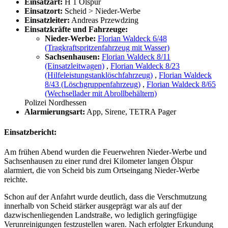
Einsatzart:
H 1 Ölspur
Einsatzort:
Scheid > Nieder-Werbe
Einsatzleiter:
Andreas Przewdzing
Einsatzkräfte und Fahrzeuge:
Nieder-Werbe:
Florian Waldeck 6/48
(Tragkraftspritzenfahrzeug mit Wasser)
Sachsenhausen:
Florian Waldeck 8/11
(Einsatzleitwagen)
,
Florian Waldeck 8/23
(Hilfeleistungstanklöschfahrzeug)
,
Florian Waldeck
8/43 (Löschgruppenfahrzeug)
,
Florian Waldeck 8/65
(Wechsellader mit Abrollbehältern)
Polizei Nordhessen
Alarmierungsart:
App, Sirene, TETRA Pager
Einsatzbericht:
Am frühen Abend wurden die Feuerwehren Nieder-Werbe und
Sachsenhausen zu einer rund drei Kilometer langen Ölspur
alarmiert, die von Scheid bis zum Ortseingang Nieder-Werbe
reichte.
Schon auf der Anfahrt wurde deutlich, dass die Verschmutzung
innerhalb von Scheid stärker ausgeprägt war als auf der
dazwischenliegenden Landstraße, wo lediglich geringfügige
Verunreinigungen festzustellen waren. Nach erfolgter Erkundung