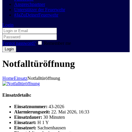
Ansprechpartner
Unterstützer der Feuerwehr
#JaZuDeinerFeuerwehr
Login
Forgot password?
Remember me
Notfalltüröffnung
Home
Einsatz
Notfalltüröffnung
Einsatzdetails:
Einsatznummer:
43-2026
Alarmierungszeit:
22. Mai 2026, 16:33
Einsatzdauer:
30 Minuten
Einsatzart:
H 1 Y
Einsatzort:
Sachsenhausen