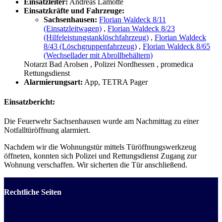
Einsatzleiter:
Andreas Lamotte
Einsatzkräfte und Fahrzeuge:
Sachsenhausen:
Florian Waldeck 8/11
(Einsatzleitwagen)
,
Florian Waldeck 8/23
(Hilfeleistungstanklöschfahrzeug)
,
Florian Waldeck
8/43 (Löschgruppenfahrzeug)
,
Florian Waldeck 8/65
(Wechsellader mit Abrollbehältern)
Notarzt Bad Arolsen
, Polizei Nordhessen
, promedica
Rettungsdienst
Alarmierungsart:
App, TETRA Pager
Einsatzbericht:
Die Feuerwehr Sachsenhausen wurde am Nachmittag zu einer
Notfalltüröffnung alarmiert.
Nachdem wir die Wohnungstür mittels Türöffnungswerkzeug
öffneten, konnten sich Polizei und Rettungsdienst Zugang zur
Wohnung verschaffen. Wir sicherten die Tür anschließend.
Rechtliche Seiten