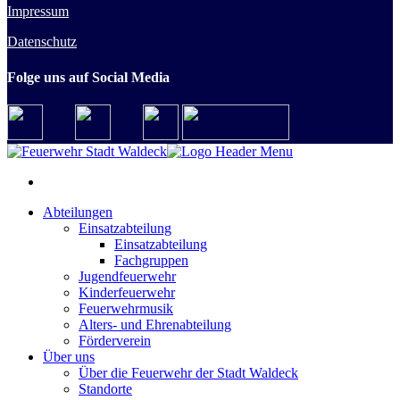
Impressum
Datenschutz
Folge uns auf Social Media
Abteilungen
Einsatzabteilung
Einsatzabteilung
Fachgruppen
Jugendfeuerwehr
Kinderfeuerwehr
Feuerwehrmusik
Alters- und Ehrenabteilung
Förderverein
Über uns
Über die Feuerwehr der Stadt Waldeck
Standorte