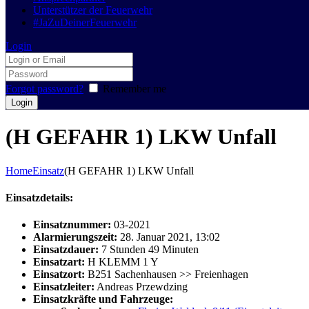
Unterstützer der Feuerwehr
#JaZuDeinerFeuerwehr
Login
Forgot password?
Remember me
(H GEFAHR 1) LKW Unfall
Home
Einsatz
(H GEFAHR 1) LKW Unfall
Einsatzdetails:
Einsatznummer:
03-2021
Alarmierungszeit:
28. Januar 2021, 13:02
Einsatzdauer:
7 Stunden 49 Minuten
Einsatzart:
H KLEMM 1 Y
Einsatzort:
B251 Sachenhausen >> Freienhagen
Einsatzleiter:
Andreas Przewdzing
Einsatzkräfte und Fahrzeuge: