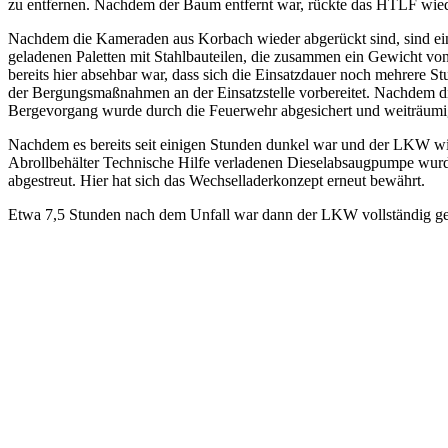
zu entfernen. Nachdem der Baum entfernt war, rückte das HTLF wied
Nachdem die Kameraden aus Korbach wieder abgerückt sind, sind eine
geladenen Paletten mit Stahlbauteilen, die zusammen ein Gewicht von
bereits hier absehbar war, dass sich die Einsatzdauer noch mehrere S
der Bergungsmaßnahmen an der Einsatzstelle vorbereitet. Nachdem di
Bergevorgang wurde durch die Feuerwehr abgesichert und weiträumig 
Nachdem es bereits seit einigen Stunden dunkel war und der LKW wie
Abrollbehälter Technische Hilfe verladenen Dieselabsaugpumpe wurde 
abgestreut. Hier hat sich das Wechselladerkonzept erneut bewährt.
Etwa 7,5 Stunden nach dem Unfall war dann der LKW vollständig geb