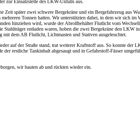
er zur Einsatzstelle des LKW-Unfalls aus.
 Zeit später zwei schwere Bergekräne und ein Bergefahrzeug aus Warbu
 mehreren Tonnen hatten. Wir unterstützten dabei, in dem wir sich im
tunden hinziehen wird, wurde der Abrollbehälter Flutlicht vom Wechsell
e Stahlträger entladen waren, hoben die zwei Bergekräne den LKW ink
mit dem AB Flutlicht, Lichtmasten und Stativen ausgeleuchtet.
der auf der Straße stand, trat weiterer Kraftstoff aus. So konnte de
der restliche Tankinhalt abgesaugt und in Gefahrstoff-Fässer umgefüll
orgen, wir bauten ab und rückten wieder ein.