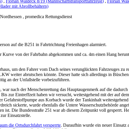
n)
,
Florian Waldeck 8/19 (Mannschaftstransportfahrzeug)
,
Florian Wal
lader mit Abrollbehältern)
i Nordhessen
, promedica Rettungsdienst
son auf die B251 in Fahrtrichtung Freienhagen alarmiert.
einer Kurve von der Fahrbahn abgekommen und ca. 4m einen Hang herunte
rhaus, um den Fahrer vom Dach seines verunglückten Fahrzeuges zu re
r LKW weiter abrutschen könnte. Dieser hatte sich allerdings in Büsc
tig an der Unfallstelle vorbeizuführen.
tte, war nach der Menschenrettung das Hauptaugenmerk auf die dadurc
. Bis zur Eintreffzeit haben wir versucht, weitestgehend mit der auf
 der Gefahrstoffpumpe aus Korbach wurde der Tankinhalt weitestgehend 
Erdreich sickerte, wurde ebenfalls die Untere Wasserschutzbehörde ang
n ist. Die Bundesstraße 251 war ab diesem Zeitpunkt voll gesperrt. Hes
zur Einsatzstelle.
um die Ortsdurchfahrt versperrte
. Daraufhin wurde ein neuer Einsat