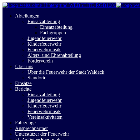
Abteilungen
Einsatzabteilung
Einsatzabteilung
Fachgruppen
Jugendfeuerwehr
Kinderfeuerwehr
Feuerwehrmusik
Alters- und Ehrenabteilung
Förderverein
Über uns
Über die Feuerwehr der Stadt Waldeck
Standorte
Einsätze
Berichte
Einsatzabteilung
Jugendfeuerwehr
Kinderfeuerwehr
Feuerwehrmusik
Vereinsaktivitäten
Fahrzeuge
Ansprechpartner
Unterstützer der Feuerwehr
#JaZuDeinerFeuerwehr