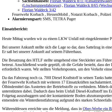
Sachsenhausen:
Florian Waldeck 8/11 (Einsatzleitwage
(Löschgruppenfahrzeug)
,
Florian Waldeck 8/65 (Wechsel
Florian Waldeck 3/42
Feuerwehr Korbach
, HessenMobil
, Notarzt Korbach
, Polize
Alarmierungsart:
SMS, TETRA Pager
Einsatzbericht:
Heute Mittag wurden wir zu einem LKW Unfall mit eingeklemmter Per
Bei unserer Ankunft stellte sich die Lage so dar, dass Sattelzug in 
Er saß bei unserer Ankunft auf seinem Führerhaus.
Die Besatzung des HTLF stellte umgehend eine Steckleiter ans Führe
betreut. Anschließend wurde geprüft, ob die Gefahr besteht, dass de
erforderlich waren. Wir stellten Verkehrsposten, um den Verkehr einsei
Da das Fahrzeug noch ca. 700l Diesel Kraftstoff in seinen Tanks ha
der Feuerwehr Korbach mit weiteren 17 Einsatzkräften nachalarmiert
Ölbindemittel das Austreten der Betriebstoffe zu verhindern. Mittels
unterstützten dabei. Dadurch dass beim Unfall Diesel-Kraftstoff ins 
Folgetag auszubaggern und der kontaminierte Boden abzutransportiere
entsendete ein Winterdienstfahrzeug aufgrund des starken Schneefalls 
Währenddessen erreichte uns die Meldung, dass in
Ober-Werbe ein Ba