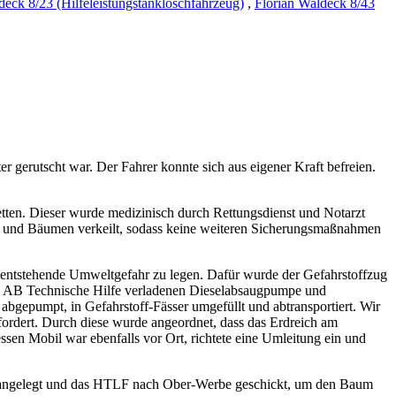
deck 8/23 (Hilfeleistungstanklöschfahrzeug)
,
Florian Waldeck 8/43
r gerutscht war. Der Fahrer konnte sich aus eigener Kraft befreien.
tten. Dieser wurde medizinisch durch Rettungsdienst und Notarzt
hen und Bäumen verkeilt, sodass keine weiteren Sicherungsmaßnahmen
h entstehende Umweltgefahr zu legen. Dafür wurde der Gefahrstoffzug
 dem AB Technische Hilfe verladenen Dieselabsaugpumpe und
abgepumpt, in Gefahrstoff-Fässer umgefüllt und abtransportiert. Wir
efordert. Durch diese wurde angeordnet, dass das Erdreich am
sen Mobil war ebenfalls vor Ort, richtete eine Umleitung ein und
z angelegt und das HTLF nach Ober-Werbe geschickt, um den Baum