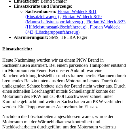
Einsatzleiter:
Bernd Schäfer
Einsatzkräfte und Fahrzeuge:
Sachsenhausen:
Florian Waldeck 8/11
(Einsatzleitwagen)
,
Florian Waldeck 8/19
(Mannschaftstransportfahrzeug)
,
Florian Waldeck 8/23
(Hilfeleistungstanklöschfahrzeug)
,
Florian Waldeck
8/43 (Löschgruppenfahrzeug)
Alarmierungsart:
SMS, TETRA Pager
Einsatzbericht:
Heute Nachmittag wurden wir zu einem PKW Brand in
Sachsenhausen alarmiert. Bei einem parkenden Transporter entstand
im Motorraum ein Feuer. Bei unserer Ankunft war eine
Rauchentwicklung feststellbar und es kamen bereits Flammen durch
brennendes Benzin unten aus dem Motorraum heraus. Durch den
umliegenden Schnee breitete sich der Brand nicht weiter aus. Durch
einen schnellen Löschangriff mittels Schnellangriff konnte der
Motorraum des PKW mit ca. 400l Löschwasser schnell unter
Kontrolle gebracht und weiterer Sachschaden am PKW verhindert
werden. Ein Trupp war unter Atemschutz im Einsatz.
Nachdem die Löscharbeiten abgeschlossen waren, wurde der
Motorraum mit der Wärmebildkamera kontrolliert und
Nachlöscharbeiten durchgeführt, um den Motorraum weiter zu