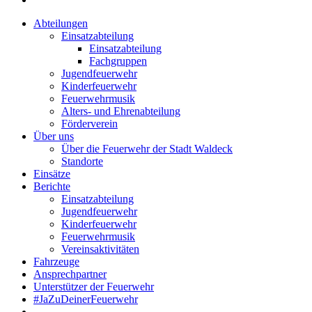
Abteilungen
Einsatzabteilung
Einsatzabteilung
Fachgruppen
Jugendfeuerwehr
Kinderfeuerwehr
Feuerwehrmusik
Alters- und Ehrenabteilung
Förderverein
Über uns
Über die Feuerwehr der Stadt Waldeck
Standorte
Einsätze
Berichte
Einsatzabteilung
Jugendfeuerwehr
Kinderfeuerwehr
Feuerwehrmusik
Vereinsaktivitäten
Fahrzeuge
Ansprechpartner
Unterstützer der Feuerwehr
#JaZuDeinerFeuerwehr