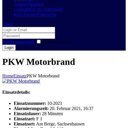
Ansprechpartner
Unterstützer der Feuerwehr
#JaZuDeinerFeuerwehr
Login
Forgot password?
Remember me
PKW Motorbrand
Home
Einsatz
PKW Motorbrand
Einsatzdetails:
Einsatznummer:
10-2021
Alarmierungszeit:
20. Februar 2021, 16:37
Einsatzdauer:
28 Minuten
Einsatzart:
F 1
Einsatzort:
Am Berge, Sachsenhausen