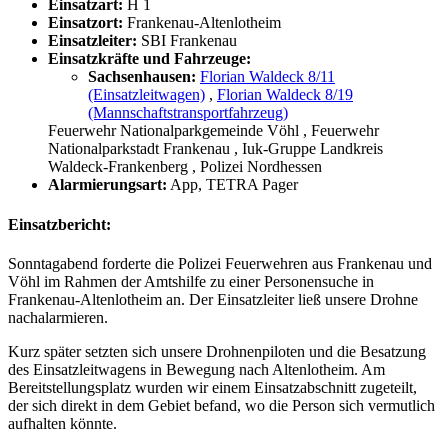
Einsatzart:
H 1
Einsatzort:
Frankenau-Altenlotheim
Einsatzleiter:
SBI Frankenau
Einsatzkräfte und Fahrzeuge:
Sachsenhausen:
Florian Waldeck 8/11
(Einsatzleitwagen)
,
Florian Waldeck 8/19
(Mannschaftstransportfahrzeug)
Feuerwehr Nationalparkgemeinde Vöhl
, Feuerwehr
Nationalparkstadt Frankenau
, Iuk-Gruppe Landkreis
Waldeck-Frankenberg
, Polizei Nordhessen
Alarmierungsart:
App, TETRA Pager
Einsatzbericht:
Sonntagabend forderte die Polizei Feuerwehren aus Frankenau und
Vöhl im Rahmen der Amtshilfe zu einer Personensuche in
Frankenau-Altenlotheim an. Der Einsatzleiter ließ unsere Drohne
nachalarmieren.
Kurz später setzten sich unsere Drohnenpiloten und die Besatzung
des Einsatzleitwagens in Bewegung nach Altenlotheim. Am
Bereitstellungsplatz wurden wir einem Einsatzabschnitt zugeteilt,
der sich direkt in dem Gebiet befand, wo die Person sich vermutlich
aufhalten könnte.