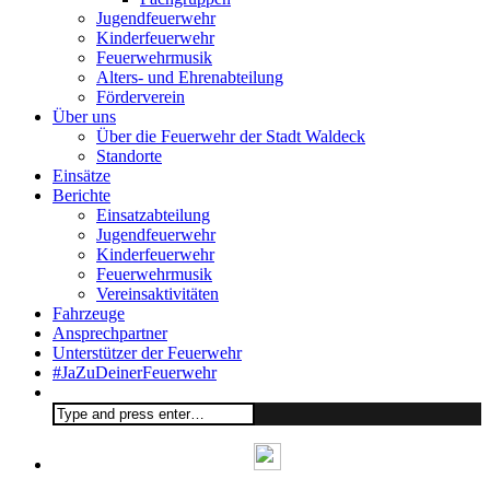
Jugendfeuerwehr
Kinderfeuerwehr
Feuerwehrmusik
Alters- und Ehrenabteilung
Förderverein
Über uns
Über die Feuerwehr der Stadt Waldeck
Standorte
Einsätze
Berichte
Einsatzabteilung
Jugendfeuerwehr
Kinderfeuerwehr
Feuerwehrmusik
Vereinsaktivitäten
Fahrzeuge
Ansprechpartner
Unterstützer der Feuerwehr
#JaZuDeinerFeuerwehr
Search
for: