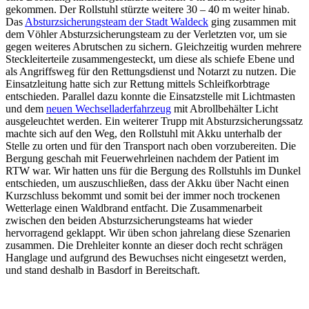
gekommen. Der Rollstuhl stürzte weitere 30 – 40 m weiter hinab.
Das
Absturzsicherungsteam der Stadt Waldeck
ging zusammen mit
dem Vöhler Absturzsicherungsteam zu der Verletzten vor, um sie
gegen weiteres Abrutschen zu sichern. Gleichzeitig wurden mehrere
Steckleiterteile zusammengesteckt, um diese als schiefe Ebene und
als Angriffsweg für den Rettungsdienst und Notarzt zu nutzen. Die
Einsatzleitung hatte sich zur Rettung mittels Schleifkorbtrage
entschieden. Parallel dazu konnte die Einsatzstelle mit Lichtmasten
und dem
neuen Wechselladerfahrzeug
mit Abrollbehälter Licht
ausgeleuchtet werden. Ein weiterer Trupp mit Absturzsicherungssatz
machte sich auf den Weg, den Rollstuhl mit Akku unterhalb der
Stelle zu orten und für den Transport nach oben vorzubereiten. Die
Bergung geschah mit Feuerwehrleinen nachdem der Patient im
RTW war. Wir hatten uns für die Bergung des Rollstuhls im Dunkel
entschieden, um auszuschließen, dass der Akku über Nacht einen
Kurzschluss bekommt und somit bei der immer noch trockenen
Wetterlage einen Waldbrand entfacht. Die Zusammenarbeit
zwischen den beiden Absturzsicherungsteams hat wieder
hervorragend geklappt. Wir üben schon jahrelang diese Szenarien
zusammen. Die Drehleiter konnte an dieser doch recht schrägen
Hanglage und aufgrund des Bewuchses nicht eingesetzt werden,
und stand deshalb in Basdorf in Bereitschaft.