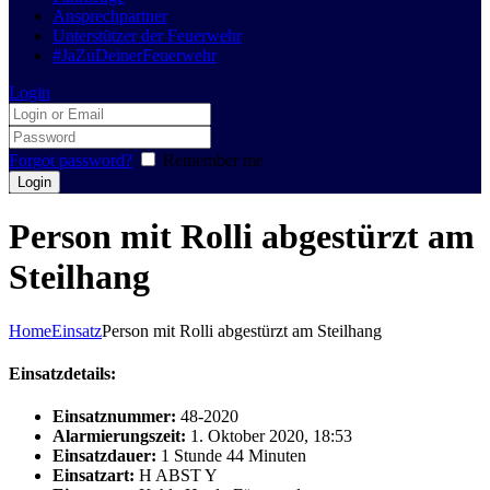
Ansprechpartner
Unterstützer der Feuerwehr
#JaZuDeinerFeuerwehr
Login
Forgot password?
Remember me
Person mit Rolli abgestürzt am
Steilhang
Home
Einsatz
Person mit Rolli abgestürzt am Steilhang
Einsatzdetails:
Einsatznummer:
48-2020
Alarmierungszeit:
1. Oktober 2020, 18:53
Einsatzdauer:
1 Stunde 44 Minuten
Einsatzart:
H ABST Y