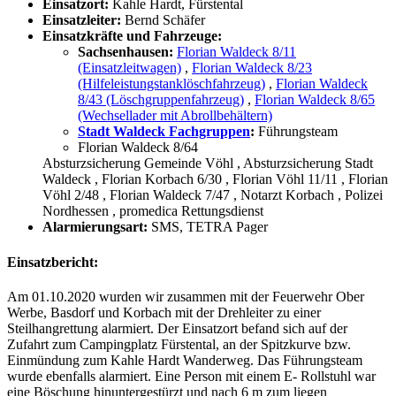
Einsatzort:
Kahle Hardt, Fürstental
Einsatzleiter:
Bernd Schäfer
Einsatzkräfte und Fahrzeuge:
Sachsenhausen:
Florian Waldeck 8/11
(Einsatzleitwagen)
,
Florian Waldeck 8/23
(Hilfeleistungstanklöschfahrzeug)
,
Florian Waldeck
8/43 (Löschgruppenfahrzeug)
,
Florian Waldeck 8/65
(Wechsellader mit Abrollbehältern)
Stadt Waldeck Fachgruppen
:
Führungsteam
Florian Waldeck 8/64
Absturzsicherung Gemeinde Vöhl
, Absturzsicherung Stadt
Waldeck
, Florian Korbach 6/30
, Florian Vöhl 11/11
, Florian
Vöhl 2/48
, Florian Waldeck 7/47
, Notarzt Korbach
, Polizei
Nordhessen
, promedica Rettungsdienst
Alarmierungsart:
SMS, TETRA Pager
Einsatzbericht:
Am 01.10.2020 wurden wir zusammen mit der Feuerwehr Ober
Werbe, Basdorf und Korbach mit der Drehleiter zu einer
Steilhangrettung alarmiert. Der Einsatzort befand sich auf der
Zufahrt zum Campingplatz Fürstental, an der Spitzkurve bzw.
Einmündung zum Kahle Hardt Wanderweg. Das Führungsteam
wurde ebenfalls alarmiert. Eine Person mit einem E- Rollstuhl war
eine Böschung hinuntergestürzt und nach 6 m zum liegen