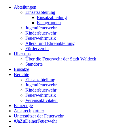
Abteilungen
Einsatzabteilung
Einsatzabteilung
Fachgruppen
Jugendfeuerwehr
Kinderfeuerwehr
Feuerwehrmusik
Alters- und Ehrenabteilung
Förderverein
Über uns
Über die Feuerwehr der Stadt Waldeck
Standorte
Einsätze
Berichte
Einsatzabteilung
Jugendfeuerwehr
Kinderfeuerwehr
Feuerwehrmusik
Vereinsaktivitäten
Fahrzeuge
Ansprechpartner
Unterstützer der Feuerwehr
#JaZuDeinerFeuerwehr