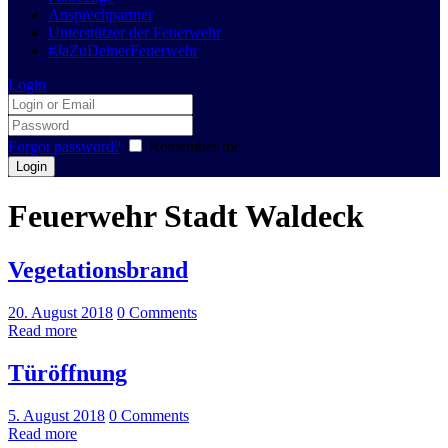
Ansprechpartner
Unterstützer der Feuerwehr
#JaZuDeinerFeuerwehr
Login
Forgot password?
Remember me
Feuerwehr Stadt Waldeck
Vegetationsbrand
20. August 2018
0
Comments
Read more
Türöffnung
5. August 2018
0
Comments
Read more