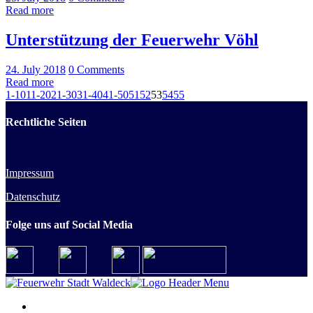
Read more
Unterstützung der Feuerwehr Vöhl
24. July 2018
0
Comments
Read more
1-10
11-20
21-30
31-40
41-50
51
52
53
54
55
Rechtliche Seiten
Impressum
Datenschutz
Folge uns auf Social Media