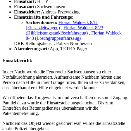
Einsatzart:
H 1 Y
Einsatzort:
Sachsenhausen
Einsatzleiter:
Andreas Przewdzing
Einsatzkräfte und Fahrzeuge:
Sachsenhausen:
Florian Waldeck 8/11
(Einsatzleitwagen)
,
Florian Waldeck 8/23
(Hilfeleistungstanklöschfahrzeug)
,
Florian Waldeck
8/43 (Löschgruppenfahrzeug)
DRK Rettungsdienst
, Polizei Nordhessen
Alarmierungsart:
App, TETRA Pager
Einsatzbericht:
In der Nacht wurde die Feuerwehr Sachsenhausen zu einer
Notfalltüröffnung alarmiert. Aufmerksame Nachbarn hörten eine
Person nach Hilfe in ihrer Garage rufen. Ihnen ist es zu verdanken,
dass überhaupt erst Hilfe eingeleitet werden konnte.
Wir öffneten das Tor gewaltsam und verschafften uns somit Zugang.
Parallel dazu wurde die Einsatzstelle ausgeleuchtet. Bis zum
Eintreffen des Rettungsdienstes übernahmen wir die
Patientenbetreuung.
Nachdem das Objekt wieder gesichert war, wurde die Einsatzstelle
an die Polizei übergeben.