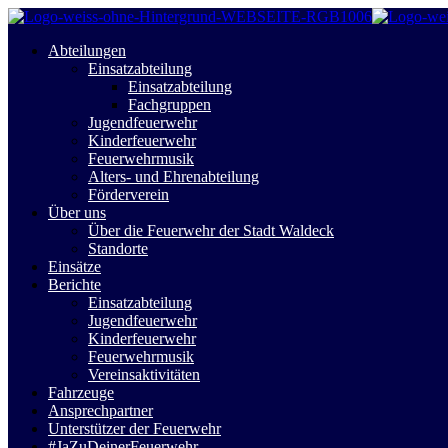
Abteilungen
Einsatzabteilung
Einsatzabteilung
Fachgruppen
Jugendfeuerwehr
Kinderfeuerwehr
Feuerwehrmusik
Alters- und Ehrenabteilung
Förderverein
Über uns
Über die Feuerwehr der Stadt Waldeck
Standorte
Einsätze
Berichte
Einsatzabteilung
Jugendfeuerwehr
Kinderfeuerwehr
Feuerwehrmusik
Vereinsaktivitäten
Fahrzeuge
Ansprechpartner
Unterstützer der Feuerwehr
#JaZuDeinerFeuerwehr