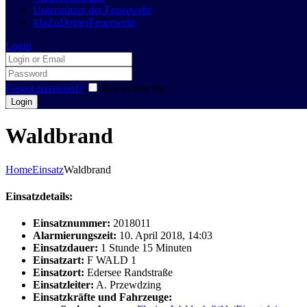
Unterstützer der Feuerwehr
#JaZuDeinerFeuerwehr
Login
Forgot password?
Remember me
Waldbrand
Home
Einsatz
Waldbrand
Einsatzdetails:
Einsatznummer:
2018011
Alarmierungszeit:
10. April 2018, 14:03
Einsatzdauer:
1 Stunde 15 Minuten
Einsatzart:
F WALD 1
Einsatzort:
Edersee Randstraße
Einsatzleiter:
A. Przewdzing
Einsatzkräfte und Fahrzeuge: