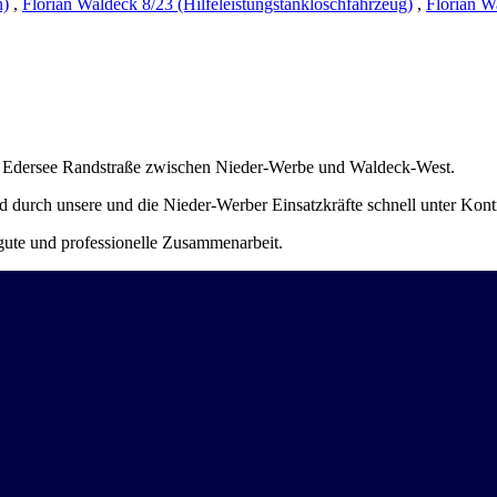
n)
,
Florian Waldeck 8/23 (Hilfeleistungstanklöschfahrzeug)
,
Florian W
r Edersee Randstraße zwischen Nieder-Werbe und Waldeck-West.
durch unsere und die Nieder-Werber Einsatzkräfte schnell unter Kontr
gute und professionelle Zusammenarbeit.