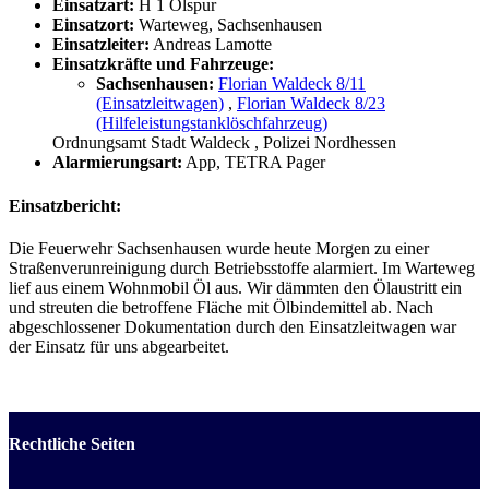
Einsatzart:
H 1 Ölspur
Einsatzort:
Warteweg, Sachsenhausen
Einsatzleiter:
Andreas Lamotte
Einsatzkräfte und Fahrzeuge:
Sachsenhausen:
Florian Waldeck 8/11
(Einsatzleitwagen)
,
Florian Waldeck 8/23
(Hilfeleistungstanklöschfahrzeug)
Ordnungsamt Stadt Waldeck
, Polizei Nordhessen
Alarmierungsart:
App, TETRA Pager
Einsatzbericht:
Die Feuerwehr Sachsenhausen wurde heute Morgen zu einer
Straßenverunreinigung durch Betriebsstoffe alarmiert. Im Warteweg
lief aus einem Wohnmobil Öl aus. Wir dämmten den Ölaustritt ein
und streuten die betroffene Fläche mit Ölbindemittel ab. Nach
abgeschlossener Dokumentation durch den Einsatzleitwagen war
der Einsatz für uns abgearbeitet.
Rechtliche Seiten