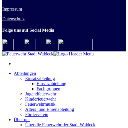
Impressum
Datenschutz
Folge uns auf Social Media
Abteilungen
Einsatzabteilung
Einsatzabteilung
Fachgruppen
Jugendfeuerwehr
Kinderfeuerwehr
Feuerwehrmusik
Alters- und Ehrenabteilung
Förderverein
Über uns
Über die Feuerwehr der Stadt Waldeck