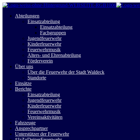
Abteilungen
Einsatzabteilung
Einsatzabteilung
Fachgruppen
Jugendfeuerwehr
Kinderfeuerwehr
Feuerwehrmusik
Alters- und Ehrenabteilung
Förderverein
Über uns
Über die Feuerwehr der Stadt Waldeck
Standorte
Einsätze
Berichte
Einsatzabteilung
Jugendfeuerwehr
Kinderfeuerwehr
Feuerwehrmusik
Vereinsaktivitäten
Fahrzeuge
Ansprechpartner
Unterstützer der Feuerwehr
#JaZuDeinerFeuerwehr