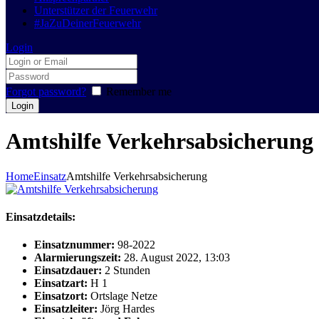
Unterstützer der Feuerwehr
#JaZuDeinerFeuerwehr
Login
Forgot password?
Remember me
Amtshilfe Verkehrsabsicherung
Home
Einsatz
Amtshilfe Verkehrsabsicherung
Einsatzdetails:
Einsatznummer:
98-2022
Alarmierungszeit:
28. August 2022, 13:03
Einsatzdauer:
2 Stunden
Einsatzart:
H 1
Einsatzort:
Ortslage Netze
Einsatzleiter:
Jörg Hardes