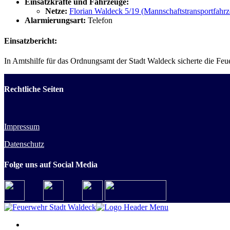
Einsatzkräfte und Fahrzeuge:
Netze:
Florian Waldeck 5/19 (Mannschaftstransportfahr
Alarmierungsart:
Telefon
Einsatzbericht:
In Amtshilfe für das Ordnungsamt der Stadt Waldeck sicherte die F
Rechtliche Seiten
Impressum
Datenschutz
Folge uns auf Social Media