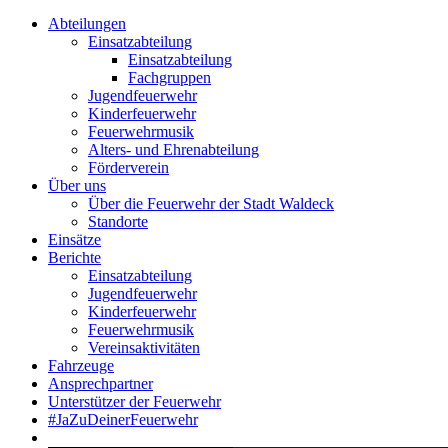
Abteilungen
Einsatzabteilung
Einsatzabteilung
Fachgruppen
Jugendfeuerwehr
Kinderfeuerwehr
Feuerwehrmusik
Alters- und Ehrenabteilung
Förderverein
Über uns
Über die Feuerwehr der Stadt Waldeck
Standorte
Einsätze
Berichte
Einsatzabteilung
Jugendfeuerwehr
Kinderfeuerwehr
Feuerwehrmusik
Vereinsaktivitäten
Fahrzeuge
Ansprechpartner
Unterstützer der Feuerwehr
#JaZuDeinerFeuerwehr