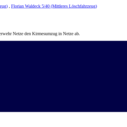
zeug)
,
Florian Waldeck 5/40 (Mittleres Löschfahrzeug)
euerwehr Netze den Kirmesumzug in Netze ab.