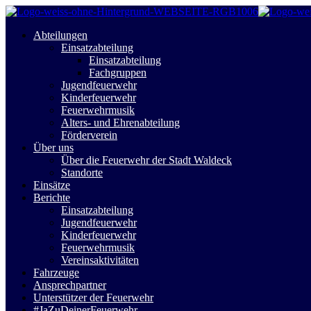
Abteilungen
Einsatzabteilung
Einsatzabteilung
Fachgruppen
Jugendfeuerwehr
Kinderfeuerwehr
Feuerwehrmusik
Alters- und Ehrenabteilung
Förderverein
Über uns
Über die Feuerwehr der Stadt Waldeck
Standorte
Einsätze
Berichte
Einsatzabteilung
Jugendfeuerwehr
Kinderfeuerwehr
Feuerwehrmusik
Vereinsaktivitäten
Fahrzeuge
Ansprechpartner
Unterstützer der Feuerwehr
#JaZuDeinerFeuerwehr