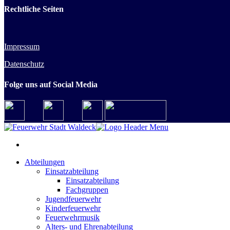
Rechtliche Seiten
Impressum
Datenschutz
Folge uns auf Social Media
Abteilungen
Einsatzabteilung
Einsatzabteilung
Fachgruppen
Jugendfeuerwehr
Kinderfeuerwehr
Feuerwehrmusik
Alters- und Ehrenabteilung