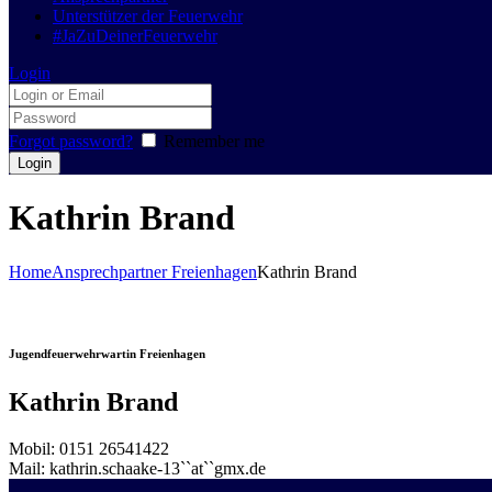
Unterstützer der Feuerwehr
#JaZuDeinerFeuerwehr
Login
Forgot password?
Remember me
Kathrin Brand
Home
Ansprechpartner Freienhagen
Kathrin Brand
Jugendfeuerwehrwartin Freienhagen
Kathrin Brand
Mobil: 0151 26541422
Mail: kathrin.schaake-13``at``gmx.de