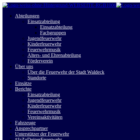
Abteilungen
Einsatzabteilung
Einsatzabteilung
Fachgruppen
Jugendfeuerwehr
Kinderfeuerwehr
Feuerwehrmusik
Alters- und Ehrenabteilung
Förderverein
Über uns
Über die Feuerwehr der Stadt Waldeck
Standorte
Einsätze
Berichte
Einsatzabteilung
Jugendfeuerwehr
Kinderfeuerwehr
Feuerwehrmusik
Vereinsaktivitäten
Fahrzeuge
Ansprechpartner
Unterstützer der Feuerwehr
#JaZuDeinerFeuerwehr