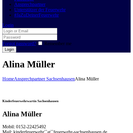
Ansprechpartner
Unterstützer der Feuerwehr
#JaZuDeinerFeuerwehr
Login
Forgot password?
Remember me
Alina Müller
Home
Ansprechpartner Sachsenhausen
Alina Müller
Kinderfeuerwehrwartin Sachsenhausen
Alina Müller
Mobil: 0152-22425492
Mail: kinderfeuerwehr``at``feuerwehr-sachsenhausen.de