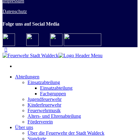
Impressum
Datenschutz
Folge uns auf Social Media
Abteilungen
Einsatzabteilung
Einsatzabteilung
Fachgruppen
Jugendfeuerwehr
Kinderfeuerwehr
Feuerwehrmusik
Alters- und Ehrenabteilung
Förderverein
Über uns
Über die Feuerwehr der Stadt Waldeck
Standorte