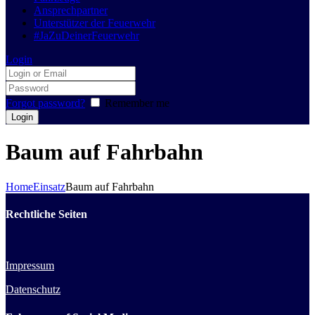
Ansprechpartner
Unterstützer der Feuerwehr
#JaZuDeinerFeuerwehr
Login
Forgot password?
Remember me
Baum auf Fahrbahn
Home
Einsatz
Baum auf Fahrbahn
Rechtliche Seiten
Impressum
Datenschutz