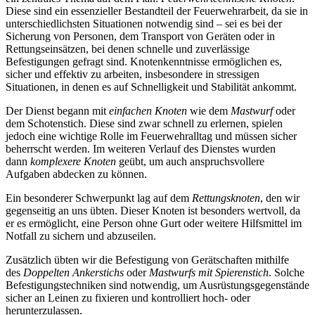
Diese sind ein essenzieller Bestandteil der Feuerwehrarbeit, da sie in
unterschiedlichsten Situationen notwendig sind – sei es bei der
Sicherung von Personen, dem Transport von Geräten oder in
Rettungseinsätzen, bei denen schnelle und zuverlässige
Befestigungen gefragt sind. Knotenkenntnisse ermöglichen es,
sicher und effektiv zu arbeiten, insbesondere in stressigen
Situationen, in denen es auf Schnelligkeit und Stabilität ankommt.
Der Dienst begann mit
einfachen Knoten
wie dem
Mastwurf
oder
dem Schotenstich. Diese sind zwar schnell zu erlernen, spielen
jedoch eine wichtige Rolle im Feuerwehralltag und müssen sicher
beherrscht werden. Im weiteren Verlauf des Dienstes wurden
dann
komplexere Knoten
geübt, um auch anspruchsvollere
Aufgaben abdecken zu können.
Ein besonderer Schwerpunkt lag auf dem
Rettungsknoten
, den wir
gegenseitig an uns übten. Dieser Knoten ist besonders wertvoll, da
er es ermöglicht, eine Person ohne Gurt oder weitere Hilfsmittel im
Notfall zu sichern und abzuseilen.
Zusätzlich übten wir die Befestigung von Gerätschaften mithilfe
des
Doppelten Ankerstichs
oder
Mastwurfs mit Spierenstich
. Solche
Befestigungstechniken sind notwendig, um Ausrüstungsgegenstände
sicher an Leinen zu fixieren und kontrolliert hoch- oder
herunterzulassen.