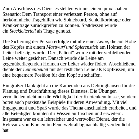
Zum Abschluss des Dienstes stellten wir uns einem praxisnahen
Szenario: Dem Transport einer verletzten Person, ohne auf
herkömmliche Tragehilfen wie Spineboard, Schleifkorbtrage oder
Krankentrage zurückgreifen zu können. Stattdessen wurde
ein
Steckleiterteil
als Trage genutzt.
Die Sicherung der Person erfolgte mithilfe einer
Leine
, die auf Höhe
des Kopfes mit einem
Mastwurf und Spierenstich
am Holmen der
Leiter befestigt wurde. Der „Patient“ wurde mit der verbleibenden
Leine weiter gesichert. Danach wurde die Leine am
gegenüberliegenden Holmen der Leiter wieder fixiert. Abschließend
diente der
Leinenbeutel
mit der restlichen Leine als Kopfkissen, um
eine bequemere Position für den Kopf zu schaffen.
Ein großer Dank geht an die Kameraden aus Dehringhausen für die
Planung und Durchführung dieses Dienstes. Die Übungen
vermittelten nicht nur die Wichtigkeit der Knotenkenntnisse, sondern
boten auch praxisnahe Beispiele für deren Anwendung. Mit viel
Engagement und Spaß wurde das Thema anschaulich erarbeitet, und
alle Beteiligten konnten ihr Wissen auffrischen und erweitern.
Insgesamt war es ein lehrreicher und wertvoller Dienst, der die
Relevanz von Knoten im Feuerwehralltag nachhaltig verdeutlicht
hat.