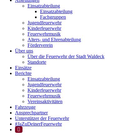
Abteilungen
Einsatzabteilung
Einsatzabteilung
Fachgruppen
Jugendfeuerwehr
Kinderfeuerwehr
Feuerwehrmusik
Alters- und Ehrenabteilung
Förderverein
Über uns
Über die Feuerwehr der Stadt Waldeck
Standorte
Einsätze
Berichte
Einsatzabteilung
Jugendfeuerwehr
Kinderfeuerwehr
Feuerwehrmusik
Vereinsaktivitäten
Fahrzeuge
Ansprechpartner
Unterstützer der Feuerwehr
#JaZuDeinerFeuerwehr