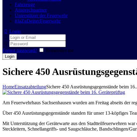
Fahrzeuge
Ansprechpartner
Unterstützer der Feuerwehr
#JaZuDeinerFeuerwehr
Login
Forgot password?
Remember me
Sichere 450 Ausrüstungsgegenst
Home
Einsatzabteilung
Sichere 450 Ausrüstungsgegenstände beim 16..
Am Feuerwehrhaus Sachsenhausen wurden am Freitag abseits der regelm
Über 450 Ausrüstungsgegenstände standen für unser 13-köpfiges Team 
Mit Unterstützung der Gerätewarte aus den Stadtteilfeuerwehren 
Steckleitern, Schnellangriffs- und Saugschläuche, Bandschlingen/Gurt