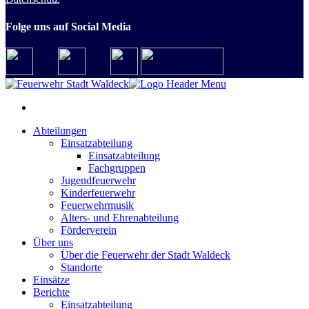
Folge uns auf Social Media
Abteilungen
Einsatzabteilung
Einsatzabteilung
Fachgruppen
Jugendfeuerwehr
Kinderfeuerwehr
Feuerwehrmusik
Alters- und Ehrenabteilung
Förderverein
Über uns
Über die Feuerwehr der Stadt Waldeck
Standorte
Einsätze
Berichte
Einsatzabteilung