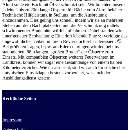
Alraft sollte ein Bach mit Öl verschmutzt sein. Wir brachten unsere
„kleine“ bis zu 20m lange Ölsperre für Bäche vom Abrollbehälter
Technische Hilfeleistung in Stellung, um die Ausbreitung
einzudämmen. Dies geling uns schnell, indem wir sie an mehreren
Stellen auf dem Bach platzierten und die Verschmutzung mittels
schwimmender Bindemittelwürfel aufnahmen. Dabei standen wir
unter genauer Beobachtung: Eine dort lebende Ente 🦆 verfolgte das
ungewöhnliche Treiben in ihrem Revier doch sehr interessiert. 😉
Bei größeren Lagen, bspw. am Edersee bringen wir den bei uns
stationierten, 88m langen „großen Bruder“ der Ölsperre zum
Einsatz. Mit kompatiblen Ölsperren weiterer Feuerwehren im
Landkreis, können wir sogar eine Gesamtlänge von einem halben
Kilometer erreichen.Wie ihr also seht, sind wir auch für solche eher
untypischen Einsatzlagen bestens vorbereitet, was auch der
Ausbildungsdienst gestern.
Rechtliche Seiten
Impressum
Datenschutz