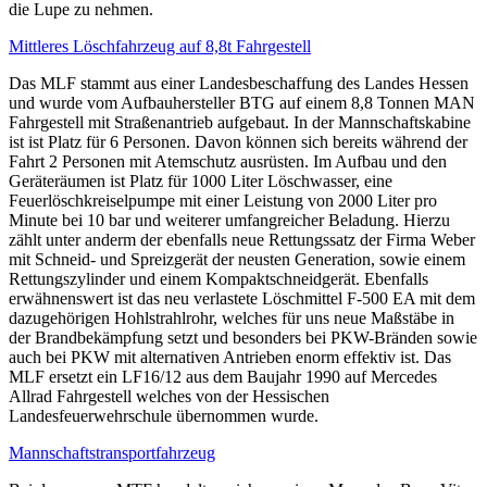
die Lupe zu nehmen.
Mittleres Löschfahrzeug auf 8,8t Fahrgestell
Das MLF stammt aus einer Landesbeschaffung des Landes Hessen
und wurde vom Aufbauhersteller BTG auf einem 8,8 Tonnen MAN
Fahrgestell mit Straßenantrieb aufgebaut. In der Mannschaftskabine
ist ist Platz für 6 Personen. Davon können sich bereits während der
Fahrt 2 Personen mit Atemschutz ausrüsten. Im Aufbau und den
Geräteräumen ist Platz für 1000 Liter Löschwasser, eine
Feuerlöschkreiselpumpe mit einer Leistung von 2000 Liter pro
Minute bei 10 bar und weiterer umfangreicher Beladung. Hierzu
zählt unter anderm der ebenfalls neue Rettungssatz der Firma Weber
mit Schneid- und Spreizgerät der neusten Generation, sowie einem
Rettungszylinder und einem Kompaktschneidgerät. Ebenfalls
erwähnenswert ist das neu verlastete Löschmittel F-500 EA mit dem
dazugehörigen Hohlstrahlrohr, welches für uns neue Maßstäbe in
der Brandbekämpfung setzt und besonders bei PKW-Bränden sowie
auch bei PKW mit alternativen Antrieben enorm effektiv ist. Das
MLF ersetzt ein LF16/12 aus dem Baujahr 1990 auf Mercedes
Allrad Fahrgestell welches von der Hessischen
Landesfeuerwehrschule übernommen wurde.
Mannschaftstransportfahrzeug