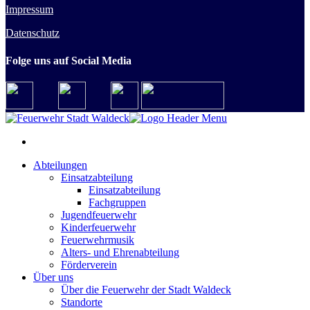
Impressum
Datenschutz
Folge uns auf Social Media
Abteilungen
Einsatzabteilung
Einsatzabteilung
Fachgruppen
Jugendfeuerwehr
Kinderfeuerwehr
Feuerwehrmusik
Alters- und Ehrenabteilung
Förderverein
Über uns
Über die Feuerwehr der Stadt Waldeck
Standorte